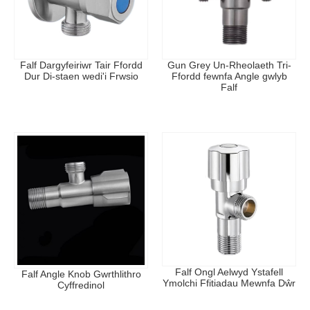
Falf Dargyfeiriwr Tair Ffordd
Gun Grey Un-Rheolaeth Tri-
Dur Di-staen wedi'i Frwsio
Ffordd fewnfa Angle gwlyb
Falf
Falf Ongl Aelwyd Ystafell
Falf Angle Knob Gwrthlithro
Ymolchi Ffitiadau Mewnfa Dŵr
Cyffredinol