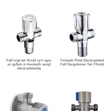
amser adnewyddu yn cael eu dal gan gydrannau
caledwedd bach.
Yn Shenchi, nid cyflawni yw'r diwedd. Gydag
ymatebolrwydd 24 awr, rydym bob amser yma i ddiogelu
eich system ddŵr.
Falf ongl tair ffordd sy'n agor
Triniaeth Petal Electroplated
yn gyflym â rheolaeth sengl
Falf Dargyfeiriwr Tair Ffordd
electroplatiedig