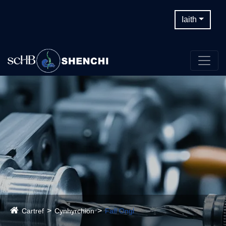
Iaith
Cartref
Cynhyrchion
Falf Ongl