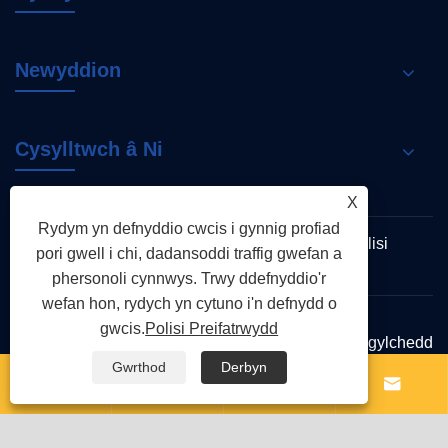
Newyddion
Cysylltwch â Ni
X
Rydym yn defnyddio cwcis i gynnig profiad
Links
Sitemap
RSS
XML
Polisi
pori gwell i chi, dadansoddi traffig gwefan a
Preifatrwydd
phersonoli cynnwys. Trwy ddefnyddio'r
wefan hon, rydych yn cytuno i'n defnydd o
gwcis.
Polisi Preifatrwydd
Hawlfraint © 2026 Zhejiang Shenchi Diogelu'r Amgylchedd
Technology Co, Ltd Cedwir Pob Hawl
Gwrthod
Derbyn



