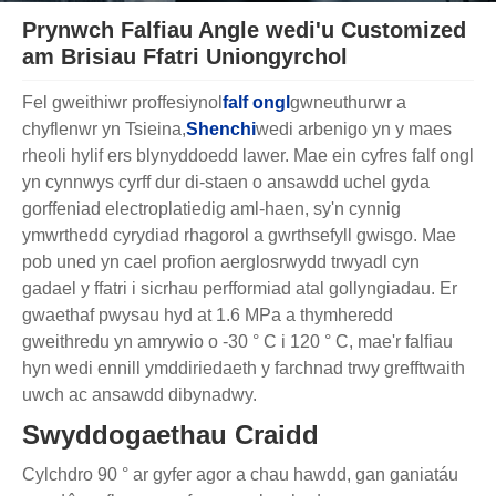
Prynwch Falfiau Angle wedi'u Customized
am Brisiau Ffatri Uniongyrchol
Fel gweithiwr proffesiynol
falf ongl
gwneuthurwr a
chyflenwr yn Tsieina,
Shenchi
wedi arbenigo yn y maes
rheoli hylif ers blynyddoedd lawer. Mae ein cyfres falf ongl
yn cynnwys cyrff dur di-staen o ansawdd uchel gyda
gorffeniad electroplatiedig aml-haen, sy'n cynnig
ymwrthedd cyrydiad rhagorol a gwrthsefyll gwisgo. Mae
pob uned yn cael profion aerglosrwydd trwyadl cyn
gadael y ffatri i sicrhau perfformiad atal gollyngiadau. Er
gwaethaf pwysau hyd at 1.6 MPa a thymheredd
gweithredu yn amrywio o -30 ° C i 120 ° C, mae'r falfiau
hyn wedi ennill ymddiriedaeth y farchnad trwy grefftwaith
uwch ac ansawdd dibynadwy.
Swyddogaethau Craidd
Cylchdro 90 ° ar gyfer agor a chau hawdd, gan ganiatáu