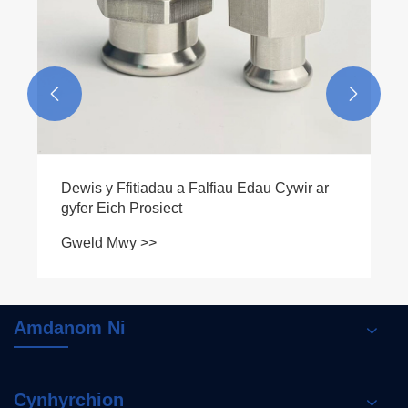


Dewis y Ffitiadau a Falfiau Edau Cywir ar
gyfer Eich Prosiect
Gweld Mwy >>
Amdanom Ni
Cynhyrchion