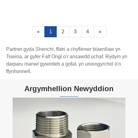
«
1
2
3
4
»
Partner gyda Shenchi, ffatri a chyflenwr blaenllaw yn
Tsieina, ar gyfer Falf Ongl o'r ansawdd uchaf. Rydym yn
darparu manwl gywirdeb a gofal, yn uniongyrchol o'n
ffynhonnell.
Argymhellion Newyddion