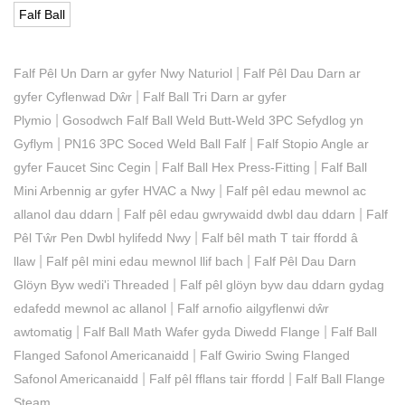
Falf Ball
|
Falf Pêl Un Darn ar gyfer Nwy Naturiol
Falf Pêl Dau Darn ar
|
gyfer Cyflenwad Dŵr
Falf Ball Tri Darn ar gyfer
|
Plymio
Gosodwch Falf Ball Weld Butt-Weld 3PC Sefydlog yn
|
|
Gyflym
PN16 3PC Soced Weld Ball Falf
Falf Stopio Angle ar
|
|
gyfer Faucet Sinc Cegin
Falf Ball Hex Press-Fitting
Falf Ball
|
Mini Arbennig ar gyfer HVAC a Nwy
Falf pêl edau mewnol ac
|
|
allanol dau ddarn
Falf pêl edau gwrywaidd dwbl dau ddarn
Falf
|
Pêl Tŵr Pen Dwbl hylifedd Nwy
Falf bêl math T tair ffordd â
|
|
llaw
Falf pêl mini edau mewnol llif bach
Falf Pêl Dau Darn
|
Glöyn Byw wedi'i Threaded
Falf pêl glöyn byw dau ddarn gydag
|
edafedd mewnol ac allanol
Falf arnofio ailgyflenwi dŵr
|
|
awtomatig
Falf Ball Math Wafer gyda Diwedd Flange
Falf Ball
|
Flanged Safonol Americanaidd
Falf Gwirio Swing Flanged
|
|
Safonol Americanaidd
Falf pêl fflans tair ffordd
Falf Ball Flange
Steam