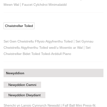
|
Mewn Wal
Faucet Cylchdroi Minimalaidd
Chwistrellwr Toiled
|
Set Gwn ​​Chwistrellu Fflysio Atgyfnerthu Toiled
Set Gynnau
|
Chwistrellu Atgyfnerthu Toiled wedi'u Mowntio ar Wal
Set
Chwistrellwr Bidet Toiled Toiled-Arddull Piano
Newyddion
Newyddion Cwmni
Newyddion Diwydiant
Shenchi yn Lansio Cynnyrch Newydd | Falf Ball Mini Press-fit: