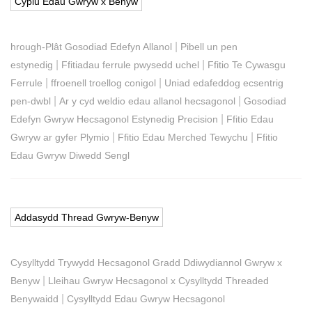
Cyplu Edau Gwryw x Benyw
|
hrough-Plât Gosodiad Edefyn Allanol
Pibell un pen
|
|
estynedig
Ffitiadau ferrule pwysedd uchel
Ffitio Te Cywasgu
|
|
Ferrule
ffroenell troellog conigol
Uniad edafeddog ecsentrig
|
|
pen-dwbl
Ar y cyd weldio edau allanol hecsagonol
Gosodiad
|
Edefyn Gwryw Hecsagonol Estynedig Precision
Ffitio Edau
|
|
Gwryw ar gyfer Plymio
Ffitio Edau Merched Tewychu
Ffitio
Edau Gwryw Diwedd Sengl
Addasydd Thread Gwryw-Benyw
Cysylltydd Trywydd Hecsagonol Gradd Ddiwydiannol Gwryw x
|
Benyw
Lleihau Gwryw Hecsagonol x Cysylltydd Threaded
|
Benywaidd
Cysylltydd Edau Gwryw Hecsagonol