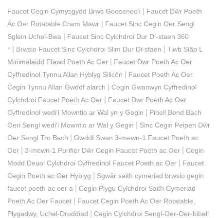
|
Faucet Cegin Cymysgydd Brws Gooseneck
Faucet Dŵr Poeth
|
Ac Oer Rotatable Crwm Mawr
Faucet Sinc Cegin Oer Sengl
|
Sglein Uchel-Bwa
Faucet Sinc Cylchdroi Dur Di-staen 360
|
|
°
Brwsio Faucet Sinc Cylchdroi Slim Dur Di-staen
Tiwb Siâp L
|
Minimalaidd Ffawd Poeth Ac Oer
Faucet Dwr Poeth Ac Oer
|
Cyffredinol Tynnu Allan Hyblyg Silicôn
Faucet Poeth Ac Oer
|
Cegin Tynnu Allan Gwddf alarch
Cegin Gwanwyn Cyffredinol
|
Cylchdroi Faucet Poeth Ac Oer
Faucet Dwr Poeth Ac Oer
|
Cyffredinol wedi'i Mowntio ar Wal yn y Gegin
Pibell Bend Bach
|
Oeri Sengl wedi'i Mowntio ar Wal y Gegin
Sinc Cegin Peipen Dŵr
|
Oer Sengl Tro Bach
Gwddf Swan 3-mewn-1 Faucet Poeth ac
|
|
Oer
3-mewn-1 Purifier Dŵr Cegin Faucet Poeth ac Oer
Cegin
|
Modd Deuol Cylchdroi Cyffredinol Faucet Poeth ac Oer
Faucet
|
Cegin Poeth ac Oer Hyblyg
Sgwâr saith cymeriad brwsio gegin
|
faucet poeth ac oer a
Cegin Plygu Cylchdroi Saith Cymeriad
|
Poeth Ac Oer Faucet
Faucet Cegin Poeth Ac Oer Rotatable,
|
Plygadwy, Uchel-Droddiad
Cegin Cylchdroi Sengl-Oer-Oer-bibell