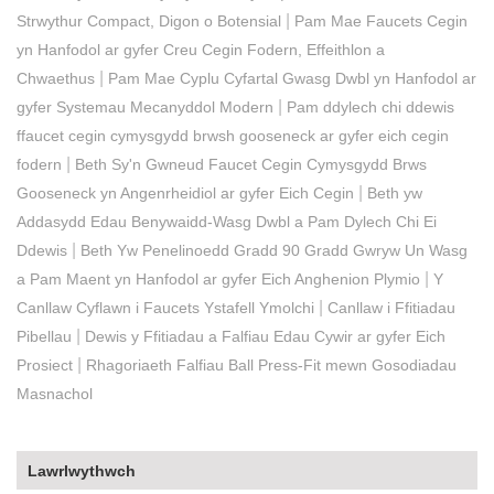
|
Strwythur Compact, Digon o Botensial
Pam Mae Faucets Cegin
yn Hanfodol ar gyfer Creu Cegin Fodern, Effeithlon a
|
Chwaethus
Pam Mae Cyplu Cyfartal Gwasg Dwbl yn Hanfodol ar
|
gyfer Systemau Mecanyddol Modern
Pam ddylech chi ddewis
ffaucet cegin cymysgydd brwsh gooseneck ar gyfer eich cegin
|
fodern
Beth Sy'n Gwneud Faucet Cegin Cymysgydd Brws
|
Gooseneck yn Angenrheidiol ar gyfer Eich Cegin
Beth yw
Addasydd Edau Benywaidd-Wasg Dwbl a Pam Dylech Chi Ei
|
Ddewis
Beth Yw Penelinoedd Gradd 90 Gradd Gwryw Un Wasg
|
a Pam Maent yn Hanfodol ar gyfer Eich Anghenion Plymio
Y
|
Canllaw Cyflawn i Faucets Ystafell Ymolchi
Canllaw i Ffitiadau
|
Pibellau
Dewis y Ffitiadau a Falfiau Edau Cywir ar gyfer Eich
|
Prosiect
Rhagoriaeth Falfiau Ball Press-Fit mewn Gosodiadau
Masnachol
Lawrlwythwch