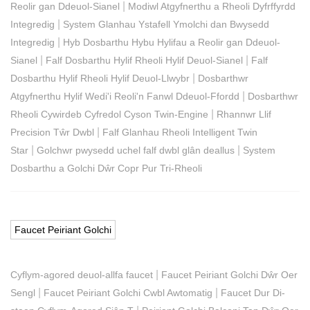
|
Reolir gan Ddeuol-Sianel
Modiwl Atgyfnerthu a Rheoli Dyfrffyrdd
|
Integredig
System Glanhau Ystafell Ymolchi dan Bwysedd
|
Integredig
Hyb Dosbarthu Hybu Hylifau a Reolir gan Ddeuol-
|
|
Sianel
Falf Dosbarthu Hylif Rheoli Hylif Deuol-Sianel
Falf
|
Dosbarthu Hylif Rheoli Hylif Deuol-Llwybr
Dosbarthwr
|
Atgyfnerthu Hylif Wedi'i Reoli'n Fanwl Ddeuol-Ffordd
Dosbarthwr
|
Rheoli Cywirdeb Cyfredol Cyson Twin-Engine
Rhannwr Llif
|
Precision Tŵr Dwbl
Falf Glanhau Rheoli Intelligent Twin
|
|
Star
Golchwr pwysedd uchel falf dwbl glân deallus
System
Dosbarthu a Golchi Dŵr Copr Pur Tri-Rheoli
Faucet Peiriant Golchi
|
Cyflym-agored deuol-allfa faucet
Faucet Peiriant Golchi Dŵr Oer
|
|
Sengl
Faucet Peiriant Golchi Cwbl Awtomatig
Faucet Dur Di-