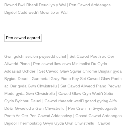
|
Rownd Bwll Rheoli Deuol yn y Wal
Pen Cawod Arddangos
Digidol Cudd wedi'i Mowntio ar Wal
Pen cawod agored
|
Gwn golchi seiclon pwysedd uchel
Set Cawod Poeth ac Oer
|
Allwedd Piano
Pen cawod llaw crwn Minimalist Du Gyda
|
Addasiad Uchder
Set Cawod Glaw Sgwâr Chrome Disglair gyda
|
Bygiau Deuol
Gunmetal Gray Piano Key Set Cawod Glaw Poeth
|
ac Oer gyda Gwn Chwistrellu
Set Cawod Allwedd Piano Pedwar
|
Modd gyda Gwn Chwistrellu
Cawod Glaw Cryn Wedi'i Setio
|
Gyda Bylchau Deuol
Cawod rhaeadr wedi'i gosod gydag Allfa
|
Ddŵr Gwaelod a Gwn Chwistrellu
Pen Crwn Tri Swyddogaeth
|
Poeth Ac Oer Pen Cawod Addasadwy
Gosod Cawod Arddangos
|
Digidol Thermostatig Gwyn Gyda Gwn Chwistrellu
Cawod