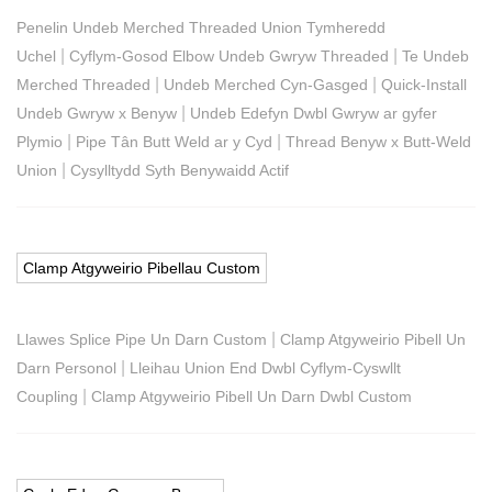
Penelin Undeb Merched Threaded Union Tymheredd
|
|
Uchel
Cyflym-Gosod Elbow Undeb Gwryw Threaded
Te Undeb
|
|
Merched Threaded
Undeb Merched Cyn-Gasged
Quick-Install
|
Undeb Gwryw x Benyw
Undeb Edefyn Dwbl Gwryw ar gyfer
|
|
Plymio
Pipe Tân Butt Weld ar y Cyd
Thread Benyw x Butt-Weld
|
Union
Cysylltydd Syth Benywaidd Actif
Clamp Atgyweirio Pibellau Custom
|
Llawes Splice Pipe Un Darn Custom
Clamp Atgyweirio Pibell Un
|
Darn Personol
Lleihau Union End Dwbl Cyflym-Cyswllt
|
Coupling
Clamp Atgyweirio Pibell Un Darn Dwbl Custom