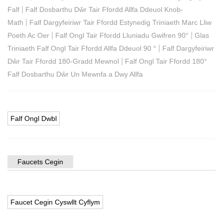
|
Falf
Falf Dosbarthu Dŵr Tair Ffordd Allfa Ddeuol Knob-
|
Math
Falf Dargyfeiriwr Tair Ffordd Estynedig Triniaeth Marc Lliw
|
|
Poeth Ac Oer
Falf Ongl Tair Ffordd Lluniadu Gwifren 90°
Glas
|
Triniaeth Falf Ongl Tair Ffordd Allfa Ddeuol 90 °
Falf Dargyfeiriwr
|
Dŵr Tair Ffordd 180-Gradd Mewnol
Falf Ongl Tair Ffordd 180°
Falf Dosbarthu Dŵr Un Mewnfa a Dwy Allfa
Falf Ongl Dwbl
Faucets Cegin
Faucet Cegin Cyswllt Cyflym