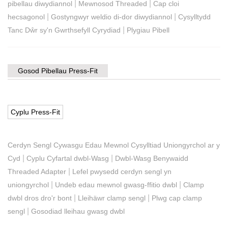
|
|
pibellau diwydiannol
Mewnosod Threaded
Cap cloi
|
|
hecsagonol
Gostyngwyr weldio di-dor diwydiannol
Cysylltydd
|
Tanc Dŵr sy'n Gwrthsefyll Cyrydiad
Plygiau Pibell
Gosod Pibellau Press-Fit
Cyplu Press-Fit
Cerdyn Sengl Cywasgu Edau Mewnol Cysylltiad Uniongyrchol ar y
|
|
Cyd
Cyplu Cyfartal dwbl-Wasg
Dwbl-Wasg Benywaidd
|
Threaded Adapter
Lefel pwysedd cerdyn sengl yn
|
|
uniongyrchol
Undeb edau mewnol gwasg-ffitio dwbl
Clamp
|
|
dwbl dros dro'r bont
Lleihäwr clamp sengl
Plwg cap clamp
|
sengl
Gosodiad lleihau gwasg dwbl