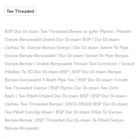
Tee Threaded
|
BSP Dur Di-staen Tee Threaded Benyw ar gyfer Plymio
Penelin
|
Gwryw-Benywaidd Undeb Dur Di-staen BSP
Dur Di-staen
|
Lleihau Te, Gwryw-Benyw-Gwryw
Dur Di-staen Swivel Te Pipe
|
Gwryw-Benyw-Benywaidd
Dur Di-staen Swivel Te Pipe Benyw-
|
|
Gwryw-Benyw
Undeb Benywaidd Thread Tee Connector
Gosod
|
Pibellau Te 3D Dur Di-staen BSP
BSP Dur Di-staen Benyw-
|
Benyw-Gwrywaidd Y-Math Pipe Tee
BSP Dur Di-staen Y-math
|
Tee Threaded Gwryw
BSP Plymio Dur Di-staen Tee Ochr
|
|
Bach
Tee Pibell Ongled Dur Di-staen BSP
BSP Dur Di-staen
|
Lleihau Tee Threaded Benyw
DN15-DN100 BSP Dur Di-staen
|
Tee Pibell Canolig-Mawr
BSP Dur Di-staen Ffitio Te Gwryw-
|
Benyw-Benyw
BSP Threaded Dur Di-staen Te Pibell Gwryw-
Benyw-Wrywaidd