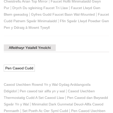
|
Chwistrellu Arian Top Mirror
Faucet Hollti Minimalaidd Gwyn
|
|
Pur
Drych Du sgleiniog Faucet Tri Llaw
Faucet Llwyd Gwn
|
|
Blwm gweadog
Gyfres Gudd Faucet Basn Wal-Mounted
Faucet
|
Cudd Patrwm Sgwâr Minimalaidd
Ffin Sgwâr Llwyd Powdwr Gwn
Pen y Ddraig â Mownt Tywyll
Affeithwyr Ystafell Ymolchi
Pen Cawod Cudd
Cawod Uwchben Rownd Yn y Wal Gydag Arddangosfa
|
|
Ddigidol
Pen cawod tair allfa yn y wal
Cawod Uwchben
|
Thermostatig Cudd A Set Cawod Llaw
Pen Cawod dan Bwysedd
|
Sgwâr Yn y Wal
Minimalist Dark Gunmetal Deuol-Allfa Cawod
|
|
Pennaeth
Set Poeth Ac Oer Syml Cudd
Pen Cawod Uwchben