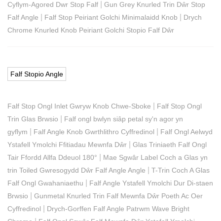
|
Cyflym-Agored Dwr Stop Falf
Gun Grey Knurled Trin Dŵr Stop
|
|
Falf Angle
Falf Stop Peiriant Golchi Minimalaidd Knob
Drych
Chrome Knurled Knob Peiriant Golchi Stopio Falf Dŵr
Falf Stopio Angle
|
Falf Stop Ongl Inlet Gwryw Knob Chwe-Sboke
Falf Stop Ongl
|
Trin Glas Brwsio
Falf ongl bwlyn siâp petal sy'n agor yn
|
|
gyflym
Falf Angle Knob Gwrthlithro Cyffredinol
Falf Ongl Aelwyd
|
Ystafell Ymolchi Ffitiadau Mewnfa Dŵr
Glas Triniaeth Falf Ongl
|
Tair Ffordd Allfa Ddeuol 180°
Mae Sgwâr Label Coch a Glas yn
|
trin Toiled Gwresogydd Dŵr Falf Angle Angle
T-Trin Coch A Glas
|
Falf Ongl Gwahaniaethu
Falf Angle Ystafell Ymolchi Dur Di-staen
|
Brwsio
Gunmetal Knurled Trin Falf Mewnfa Dŵr Poeth Ac Oer
|
Cyffredinol
Drych-Gorffen Falf Angle Patrwm Wave Bright