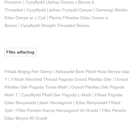
|
Precision
Cysylltydd Lleihau Gwryw x Benyw â
|
|
Threaded
Cysylltydd Lleihau Trywydd Gwryw
Gwresogi Weldio
|
Edau Gwryw ar y Cyd
Plymio Ffitiadau Edau Gwryw a
|
Benyw
Cysylltydd Straight Threaded Benyw
Ffitio adfachog
|
Ffitiad Abigog Pen Swmp
Addasydd Barb Pibell Hose Benyw siâp
|
|
Y
Y-Math Merched Thread Pagoda Gosod Pibellau Dŵr
Gosod
|
Pibellau Dŵr Pagoda Traws-Math
Gosod Pibellau Dŵr Pagoda
|
|
Math T
Cysylltydd Pibell Dwr Pagoda L-Math
Ffitiad Pagoda
|
Edau Benywaidd Llawn Hecsagonol
Edau Benywaidd Ffitiad
|
|
Syth
Ffitio Penelin Gwryw Hecsagonol 45-Gradd
Ffitio Penelin
Edau Benyw 90 Gradd