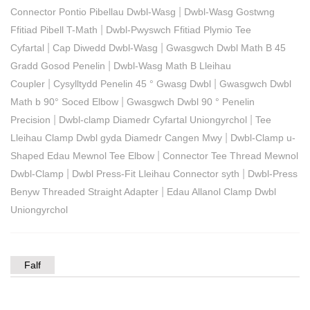
|
Connector Pontio Pibellau Dwbl-Wasg
Dwbl-Wasg Gostwng
|
Ffitiad Pibell T-Math
Dwbl-Pwyswch Ffitiad Plymio Tee
|
|
Cyfartal
Cap Diwedd Dwbl-Wasg
Gwasgwch Dwbl Math B 45
|
Gradd Gosod Penelin
Dwbl-Wasg Math B Lleihau
|
|
Coupler
Cysylltydd Penelin 45 ° Gwasg Dwbl
Gwasgwch Dwbl
|
Math b 90° Soced Elbow
Gwasgwch Dwbl 90 ° Penelin
|
|
Precision
Dwbl-clamp Diamedr Cyfartal Uniongyrchol
Tee
|
Lleihau Clamp Dwbl gyda Diamedr Cangen Mwy
Dwbl-Clamp u-
|
Shaped Edau Mewnol Tee Elbow
Connector Tee Thread Mewnol
|
|
Dwbl-Clamp
Dwbl Press-Fit Lleihau Connector syth
Dwbl-Press
|
Benyw Threaded Straight Adapter
Edau Allanol Clamp Dwbl
Uniongyrchol
Falf