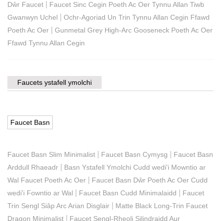
|
Dŵr Faucet
Faucet Sinc Cegin Poeth Ac Oer Tynnu Allan Tiwb
|
Gwanwyn Uchel
Ochr-Agoriad Un Trin Tynnu Allan Cegin Ffawd
|
Poeth Ac Oer
Gunmetal Grey High-Arc Gooseneck Poeth Ac Oer
Ffawd Tynnu Allan Cegin
Faucets ystafell ymolchi
Faucet Basn
|
|
Faucet Basn Slim Minimalist
Faucet Basn Cymysg
Faucet Basn
|
Arddull Rhaeadr
Basn Ystafell Ymolchi Cudd wedi'i Mowntio ar
|
Wal Faucet Poeth Ac Oer
Faucet Basn Dŵr Poeth Ac Oer Cudd
|
|
wedi'i Fowntio ar Wal
Faucet Basn Cudd Minimalaidd
Faucet
|
Trin Sengl Siâp Arc Arian Disglair
Matte Black Long-Trin Faucet
|
Dragon Minimalist
Faucet Sengl-Rheoli Silindraidd Aur