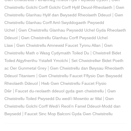
|
Chwistrellu Golchi Corff Golchi Corff Hylif Deuol-Rheolaeth
Gwn
|
Chwistrellu Glanhau Hylif dan Bwysedd Rheolaeth Ddeuol
Gwn
Chwistrellu Glanhau Corff Aml-Swyddogaeth Pwysedd
|
Uchel
Gwn Chwistrellu Glanhau Pwysedd Uchel Gyda Rheolaeth
|
Ddeuol
Gwn Chwistrellu Glanhau Corff Pwysedd Uchel
|
|
Llaw
Gwn Chwistrellu Amnewid Faucet Tynnu Allan
Gwn
|
Chwistrellu Math o Wasg Cydymaith Toiled Du
Chwistrell Bidet
|
Toiled Atgyfnerthu Ystafell Ymolchi
Set Chwistrellwr Bidet Poeth
|
ac Oer Gunmetal Grey
Gwn Chwistrellu dan Bwysau Rheolaeth
|
Ddeuol Titaniwm
Gwn Chwistrellu Faucet Fflysio Dan Bwysedd
|
Rheolaeth Ddeuol
Hwb Gwn Chwistrellu Faucet Flysio
|
|
Dŵr
Faucet du-reolaeth ddeuol gyda gwn chwistrellu
Gwn
|
Chwistrellu Toiled Pwysedd Du wedi'i Mowntio ar Wal
Gwn
Chwistrellu Golchi Corff Wedi'i Reoli'n Fanwl Ddeuol-Modd dan
|
Bwysedd
Faucet Sinc Mop Balconi Gyda Gwn Chwistrellu