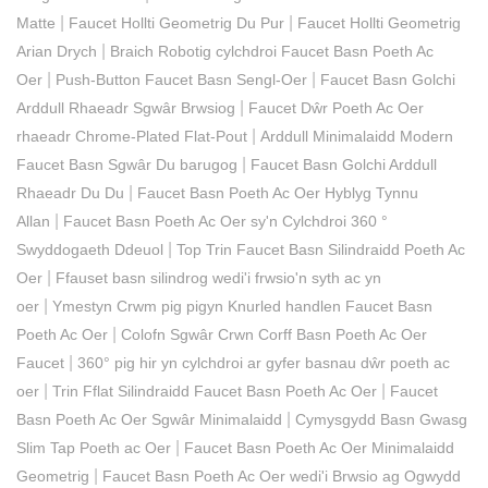
|
|
Matte
Faucet Hollti Geometrig Du Pur
Faucet Hollti Geometrig
|
Arian Drych
Braich Robotig cylchdroi Faucet Basn Poeth Ac
|
|
Oer
Push-Button Faucet Basn Sengl-Oer
Faucet Basn Golchi
|
Arddull Rhaeadr Sgwâr Brwsiog
Faucet Dŵr Poeth Ac Oer
|
rhaeadr Chrome-Plated Flat-Pout
Arddull Minimalaidd Modern
|
Faucet Basn Sgwâr Du barugog
Faucet Basn Golchi Arddull
|
Rhaeadr Du Du
Faucet Basn Poeth Ac Oer Hyblyg Tynnu
|
Allan
Faucet Basn Poeth Ac Oer sy'n Cylchdroi 360 °
|
Swyddogaeth Ddeuol
Top Trin Faucet Basn Silindraidd Poeth Ac
|
Oer
Ffauset basn silindrog wedi'i frwsio'n syth ac yn
|
oer
Ymestyn Crwm pig pigyn Knurled handlen Faucet Basn
|
Poeth Ac Oer
Colofn Sgwâr Crwn Corff Basn Poeth Ac Oer
|
Faucet
360° pig hir yn cylchdroi ar gyfer basnau dŵr poeth ac
|
|
oer
Trin Fflat Silindraidd Faucet Basn Poeth Ac Oer
Faucet
|
Basn Poeth Ac Oer Sgwâr Minimalaidd
Cymysgydd Basn Gwasg
|
Slim Tap Poeth ac Oer
Faucet Basn Poeth Ac Oer Minimalaidd
|
Geometrig
Faucet Basn Poeth Ac Oer wedi'i Brwsio ag Ogwydd