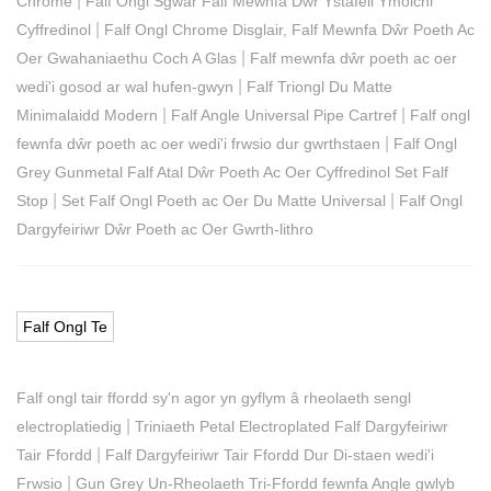
|
Chrome
Falf Ongl Sgwâr Falf Mewnfa Dŵr Ystafell Ymolchi
|
Cyffredinol
Falf Ongl Chrome Disglair, Falf Mewnfa Dŵr Poeth Ac
|
Oer Gwahaniaethu Coch A Glas
Falf mewnfa dŵr poeth ac oer
|
wedi'i gosod ar wal hufen-gwyn
Falf Triongl Du Matte
|
|
Minimalaidd Modern
Falf Angle Universal Pipe Cartref
Falf ongl
|
fewnfa dŵr poeth ac oer wedi'i frwsio dur gwrthstaen
Falf Ongl
Grey Gunmetal Falf Atal Dŵr Poeth Ac Oer Cyffredinol Set Falf
|
|
Stop
Set Falf Ongl Poeth ac Oer Du Matte Universal
Falf Ongl
Dargyfeiriwr Dŵr Poeth ac Oer Gwrth-lithro
Falf Ongl Te
Falf ongl tair ffordd sy'n agor yn gyflym â rheolaeth sengl
|
electroplatiedig
Triniaeth Petal Electroplated Falf Dargyfeiriwr
|
Tair Ffordd
Falf Dargyfeiriwr Tair Ffordd Dur Di-staen wedi'i
|
Frwsio
Gun Grey Un-Rheolaeth Tri-Ffordd fewnfa Angle gwlyb