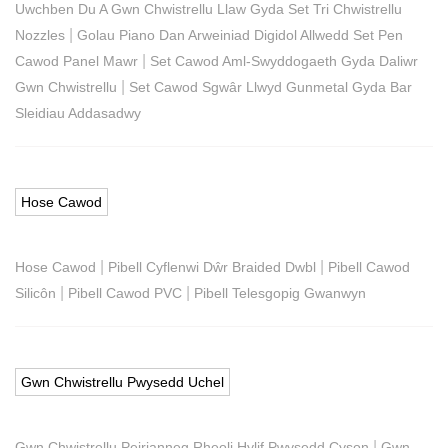
Uwchben Du A Gwn Chwistrellu Llaw Gyda Set Tri Chwistrellu
|
Nozzles
Golau Piano Dan Arweiniad Digidol Allwedd Set Pen
|
Cawod Panel Mawr
Set Cawod Aml-Swyddogaeth Gyda Daliwr
|
Gwn Chwistrellu
Set Cawod Sgwâr Llwyd Gunmetal Gyda Bar
Sleidiau Addasadwy
Hose Cawod
|
|
Hose Cawod
Pibell Cyflenwi Dŵr Braided Dwbl
Pibell Cawod
|
|
Silicôn
Pibell Cawod PVC
Pibell Telesgopig Gwanwyn
Gwn Chwistrellu Pwysedd Uchel
|
Gwn Chwistrellu Peirianneg Rheoli Hylif Pwysedd Cyson
Gwn