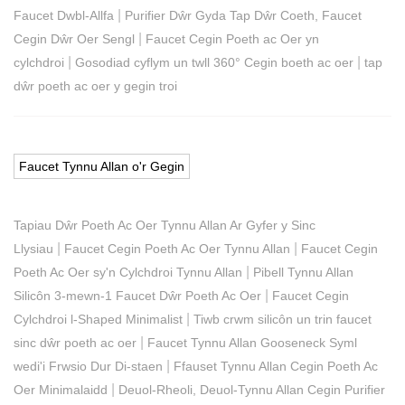
|
Faucet Dwbl-Allfa
Purifier Dŵr Gyda Tap Dŵr Coeth, Faucet
|
Cegin Dŵr Oer Sengl
Faucet Cegin Poeth ac Oer yn
|
|
cylchdroi
Gosodiad cyflym un twll 360° Cegin boeth ac oer
tap
dŵr poeth ac oer y gegin troi
Faucet Tynnu Allan o'r Gegin
Tapiau Dŵr Poeth Ac Oer Tynnu Allan Ar Gyfer y Sinc
|
|
Llysiau
Faucet Cegin Poeth Ac Oer Tynnu Allan
Faucet Cegin
|
Poeth Ac Oer sy'n Cylchdroi Tynnu Allan
Pibell Tynnu Allan
|
Silicôn 3-mewn-1 Faucet Dŵr Poeth Ac Oer
Faucet Cegin
|
Cylchdroi l-Shaped Minimalist
Tiwb crwm silicôn un trin faucet
|
sinc dŵr poeth ac oer
Faucet Tynnu Allan Gooseneck Syml
|
wedi'i Frwsio Dur Di-staen
Ffauset Tynnu Allan Cegin Poeth Ac
|
Oer Minimalaidd
Deuol-Rheoli, Deuol-Tynnu Allan Cegin Purifier