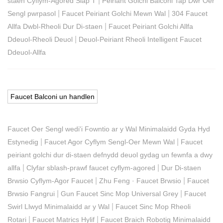
|
staen Cyflym-Agored Siâp T
Peiriant Golchi Balconi Tap Dŵr Oer
|
|
Sengl pwrpasol
Faucet Peiriant Golchi Mewn Wal
304 Faucet
|
Allfa Dwbl-Rheoli Dur Di-staen
Faucet Peiriant Golchi Allfa
|
Ddeuol-Rheoli Deuol
Deuol-Peiriant Rheoli Intelligent Faucet
Ddeuol-Allfa
Faucet Balconi un handlen
Faucet Oer Sengl wedi'i Fowntio ar y Wal Minimalaidd Gyda Hyd
|
|
Estynedig
Faucet Agor Cyflym Sengl-Oer Mewn Wal
Faucet
peiriant golchi dur di-staen defnydd deuol gydag un fewnfa a dwy
|
|
allfa
Clyfar sblash-prawf faucet cyflym-agored
Dur Di-staen
|
|
Brwsio Cyflym-Agor Faucet
Zhu Feng · Faucet Brwsio
Faucet
|
|
Brwsio Fangrui
Gun Faucet Sinc Mop Universal Grey
Faucet
|
Swirl Llwyd Minimalaidd ar y Wal
Faucet Sinc Mop Rheoli
|
|
Rotari
Faucet Matrics Hylif
Faucet Braich Robotig Minimalaidd