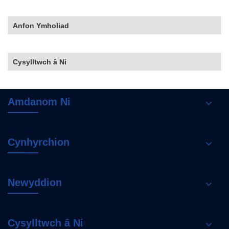
Anfon Ymholiad
Cysylltwch â Ni
Amdanom Ni
Cynhyrchion
Newyddion
Cysylltwch â Ni