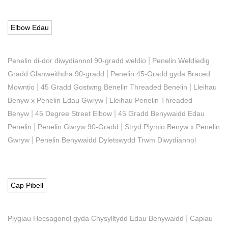
Elbow Edau
|
Penelin di-dor diwydiannol 90-gradd weldio
Penelin Weldiedig
|
Gradd Glanweithdra 90-gradd
Penelin 45-Gradd gyda Braced
|
|
Mowntio
45 Gradd Gostwng Benelin Threaded Benelin
Lleihau
|
Benyw x Penelin Edau Gwryw
Lleihau Penelin Threaded
|
|
Benyw
45 Degree Street Elbow
45 Gradd Benywaidd Edau
|
|
Penelin
Penelin Gwryw 90-Gradd
Stryd Plymio Benyw x Penelin
|
Gwryw
Penelin Benywaidd Dyletswydd Trwm Diwydiannol
Cap Pibell
|
Plygiau Hecsagonol gyda Chysylltydd Edau Benywaidd
Capiau