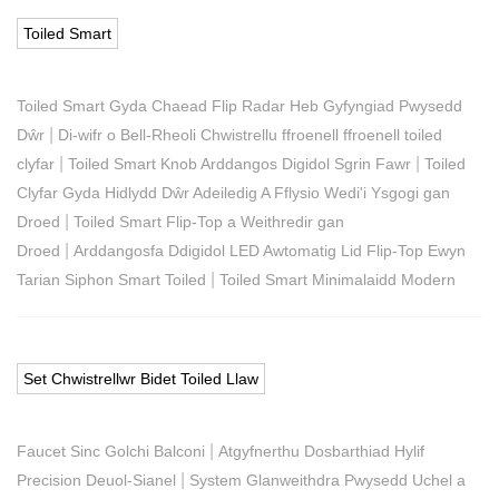
Toiled Smart
Toiled Smart Gyda Chaead Flip Radar Heb Gyfyngiad Pwysedd
|
Dŵr
Di-wifr o Bell-Rheoli Chwistrellu ffroenell ffroenell toiled
|
|
clyfar
Toiled Smart Knob Arddangos Digidol Sgrin Fawr
Toiled
Clyfar Gyda Hidlydd Dŵr Adeiledig A Fflysio Wedi'i Ysgogi gan
|
Droed
Toiled Smart Flip-Top a Weithredir gan
|
Droed
Arddangosfa Ddigidol LED Awtomatig Lid Flip-Top Ewyn
|
Tarian Siphon Smart Toiled
Toiled Smart Minimalaidd Modern
Set Chwistrellwr Bidet Toiled Llaw
|
Faucet Sinc Golchi Balconi
Atgyfnerthu Dosbarthiad Hylif
|
Precision Deuol-Sianel
System Glanweithdra Pwysedd Uchel a