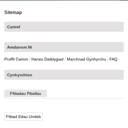
Sitemap
Cartref
Amdanom Ni
|
|
|
Proffil Cwmni
Hanes Datblygiad
Marchnad Gynhyrchu
FAQ
Cynhyrchion
Ffitiadau Pibellau
Ffitiad Edau Undeb