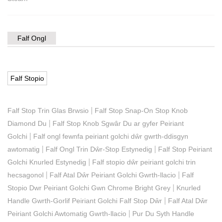
Falf Ongl
Falf Stopio
|
Falf Stop Trin Glas Brwsio
Falf Stop Snap-On Stop Knob
|
Diamond Du
Falf Stop Knob Sgwâr Du ar gyfer Peiriant
|
Golchi
Falf ongl fewnfa peiriant golchi dŵr gwrth-ddisgyn
|
|
awtomatig
Falf Ongl Trin Dŵr-Stop Estynedig
Falf Stop Peiriant
|
Golchi Knurled Estynedig
Falf stopio dŵr peiriant golchi trin
|
|
hecsagonol
Falf Atal Dŵr Peiriant Golchi Gwrth-llacio
Falf
|
Stopio Dwr Peiriant Golchi Gwn Chrome Bright Grey
Knurled
|
Handle Gwrth-Gorlif Peiriant Golchi Falf Stop Dŵr
Falf Atal Dŵr
|
Peiriant Golchi Awtomatig Gwrth-llacio
Pur Du Syth Handle