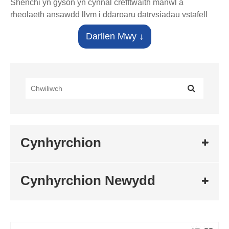
Shenchi yn gyson yn cynnal crefftwaith manwl a
rheolaeth ansawdd llym i ddarparu datrysiadau ystafell
ymolchi i gwsmeriaid byd-eang sy'n cynnig perfformiad
Darllen Mwy ↓
sefydlog a gosodiad hawdd.
Beth yw Falf Ongl Dwbl?
Mae Falf Angle Dwbl yn falf ongl arbenigol sy'n
integreiddio dau switsh rheoli annibynnol i un corff, fel
arfer yn cynnwys un prif falf ac un falf cangen. Fe'i
defnyddir yn bennaf i gysylltu un fewnfa ddŵr â dwy
ddyfais allfa (fel toiled a chwistrell bidet), gan ganiatáu
rheolaeth ar wahân ar bob llinell ddŵr.
Cynhyrchion
Manteision:
1. Un Cilfach, Dwy Allfa
Cynhyrchion Newydd
Mae un fewnfa ddŵr ar yr un pryd yn cysylltu â dwy
ddyfais (ee, chwistrell toiled + bidet).
2. Rheolaeth Annibynnol
Mae'r ddau switsh yn gweithredu'n annibynnol, gan