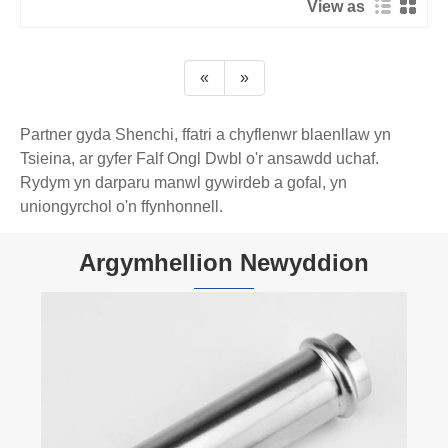
View as
ganiatáu cau unigol ar gyfer cynnal a chadw.
3. Arbed Gofod
Yn dileu'r angen am ffitiad ti ychwanegol, gan arwain at
«
»
waith plymio glanach a symlach.
4. Cyfleus a Hylan
Mae'n hwyluso glanhau'r toiled neu'r ystafell ymolchi yn
Partner gyda Shenchi, ffatri a chyflenwr blaenllaw yn
hawdd.
Tsieina, ar gyfer Falf Ongl Dwbl o'r ansawdd uchaf.
Rydym yn darparu manwl gywirdeb a gofal, yn
Paramedrau Cynnyrch
uniongyrchol o'n ffynhonnell.
Paramedrau
Manylebau
Argymhellion Newyddion
Math Falf Ongl
Falf Ongl Dwbl
Dull Gweithredu
Llawlyfr
Math Cysylltiad
Edau
Pwysedd â Gradd
PN16
Ystod Maint
G3/8, G1/2, G3/4
Deunydd Corff
Pres, SUS304, SUS316L