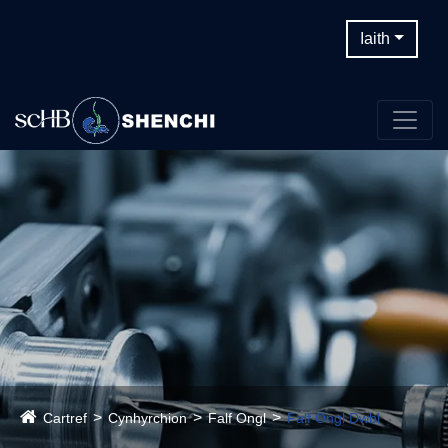
Iaith
Cartref
Cynhyrchion
Falf Ongl
Falf Ongl Dwbl