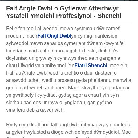
Falf Angle Dwbl o Gyflenwr Affeithwyr
Ystafell Ymolchi Proffesiynol - Shenchi
Fel elfen reoli allweddol mewn systemau dŵr cartref
modern, mae'r
Falf Ongl Dwbl
yn cynnig manteision
sylweddol mewn senarios cymeriant dŵr aml-bwynt fel
toiledau smart a pheiriannau golchi llestri, diolch i'w
ddyluniad unigryw sy'n cynnwys rheolaeth gangen a
chau i ffwrdd yn annibynnol. Yn
Ffatri Shenchi
, mae ein
Falfiau Angle Dwbl wedi'u crefftio o ddur di-staen o
ansawdd uchel, wedi'u prosesu gyda pheiriannu manwl a
gorffeniad wyneb aml-haen. Mae'r strwythur yn gadarn ac
yn gwrthsefyll cyrydiad, gydag agor a chau llyfn sy'n
sicrhau nad oes unrhyw ollyngiadau, gan gyfuno
ymarferoldeb â gwydnwch.
Rydym yn deall bod falf ongl dwbl dibynadwy yn hanfodol
ar gyfer hwylustod a diogelwch defnydd dŵr dyddiol. Mae