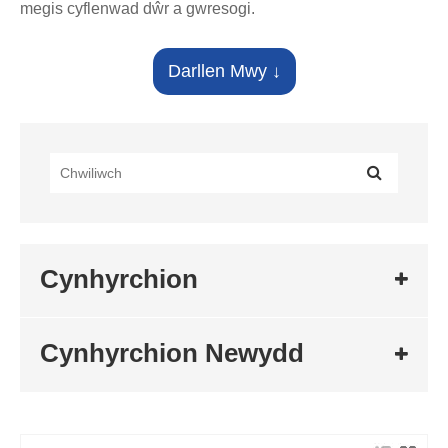
megis cyflenwad dŵr a gwresogi.
Beth yw Ffitiad Edau Undeb?
Darllen Mwy ↓
A
Ffitiad Edau Undeb
yn gysylltydd pibell sy'n cynnwys
cnau a chymal, a ddefnyddir i gysylltu dwy bibell. Ei
nodwedd allweddol yw ei fod yn caniatáu dadosod heb
gylchdroi'r pibellau, gan hwyluso cynnal a chadw hawdd
neu ailosod offer. Mae'n cynnig perfformiad selio da a
gellir ei ailddefnyddio sawl gwaith.
Cynghorion Cynnal a Chadw
Archwiliad Rheolaidd: Gwiriwch am ollyngiadau neu
Cynhyrchion
llacrwydd a thynhau yn ôl yr angen.
Osgoi Gor-dynhau: Tynhau â llaw yn gyntaf, yna tynhau'n
ysgafn gydag offeryn. Gall gor-dynhau niweidio'r edafedd.
Cynhyrchion Newydd
Atal rhwd a chorydiad: Cadwch yr wyneb yn sych ac
osgoi cysylltiad â sylweddau cyrydol.
Gofal Cylch Sêl: Os defnyddir gasged, gwiriwch yn
rheolaidd am heneiddio neu anffurfiad a'i ddisodli os oes