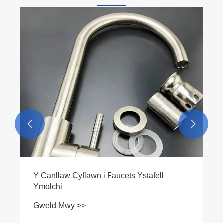


Y Canllaw Cyflawn i Faucets Ystafell
Ymolchi
Gweld Mwy >>