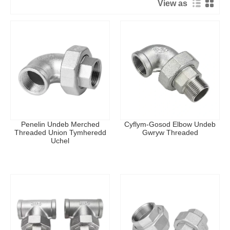
View as
angen.
Rhybudd Dadosod: Amddiffynnwch yr edafedd yn ystod
dadosod i atal difrod. Glanhewch yr edafedd yn drylwyr
cyn eu hailosod i sicrhau cysylltiad llyfn.
Manylebau Cynnyrch
Paramedrau
Manylebau
Math o Ffitiad
Ffitiad Edau Undeb
Modd Gweithredu
Llawlyfr
Penelin Undeb Merched
Cyflym-Gosod Elbow Undeb
Threaded Union Tymheredd
Gwryw Threaded
Math Cysylltiad
Edau
Uchel
Pwysedd â Gradd
PN16
Ystod Maint
1/8" i 4" (DN6 i DN100)
Deunydd
Pres, SUS304, SUS316L
Deunydd Sêl
EPDM
Amrediad