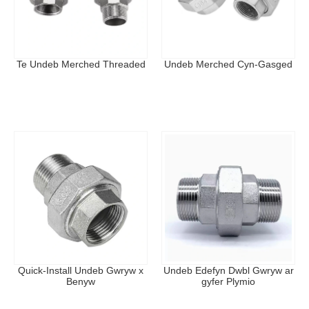
-20 ° C i 120 ° C
Tymheredd
Safonau: ANSI, BS, DIN, ISO,
Safonau Cymwys
JIS
Te Undeb Merched Threaded
Undeb Merched Cyn-Gasged
Mathau o Gynnyrch
Penelin Undeb Benywaidd Tymheredd Uchel: Wedi'i
wneud â deunydd sy'n gwrthsefyll tymheredd uchel ac
edafedd benywaidd, sy'n addas ar gyfer trobwyntiau
mewn dŵr poeth neu systemau gwresogi.
Elbow Undeb Gwrywaidd Hawdd ei Osod: Yn cynnwys
edafedd gwrywaidd i'w gosod yn gyflym, yn ddelfrydol ar
gyfer cysylltiadau cyflym ar droadau pibellau.
Te Undeb Merched Threaded
: Gyda phorthladdoedd
threaded benywaidd a changen tair ffordd, yn hwyluso
cynnal a chadw a chysylltiadau llinell gangen.
Quick-Install Undeb Gwryw x
Undeb Edefyn Dwbl Gwryw ar
Benyw
gyfer Plymio