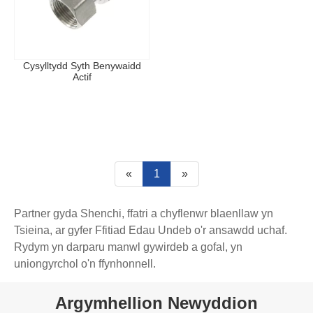
Cysylltydd Syth Benywaidd
Actif
«
1
»
Partner gyda Shenchi, ffatri a chyflenwr blaenllaw yn
Tsieina, ar gyfer Ffitiad Edau Undeb o'r ansawdd uchaf.
Rydym yn darparu manwl gywirdeb a gofal, yn
uniongyrchol o'n ffynhonnell.
Argymhellion Newyddion