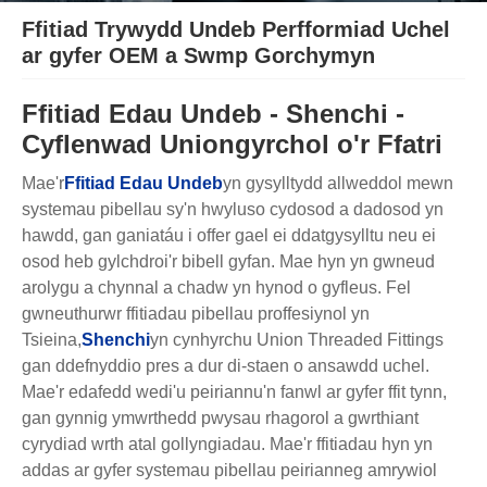
Ffitiad Trywydd Undeb Perfformiad Uchel
ar gyfer OEM a Swmp Gorchymyn
Ffitiad Edau Undeb - Shenchi -
Cyflenwad Uniongyrchol o'r Ffatri
Mae'r
Ffitiad Edau Undeb
yn gysylltydd allweddol mewn
systemau pibellau sy'n hwyluso cydosod a dadosod yn
hawdd, gan ganiatáu i offer gael ei ddatgysylltu neu ei
osod heb gylchdroi'r bibell gyfan. Mae hyn yn gwneud
arolygu a chynnal a chadw yn hynod o gyfleus. Fel
gwneuthurwr ffitiadau pibellau proffesiynol yn
Tsieina,
Shenchi
yn cynhyrchu Union Threaded Fittings
gan ddefnyddio pres a dur di-staen o ansawdd uchel.
Mae'r edafedd wedi'u peiriannu'n fanwl ar gyfer ffit tynn,
gan gynnig ymwrthedd pwysau rhagorol a gwrthiant
cyrydiad wrth atal gollyngiadau. Mae'r ffitiadau hyn yn
addas ar gyfer systemau pibellau peirianneg amrywiol