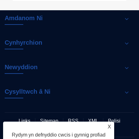
Amdanom Ni
Cynhyrchion
Newyddion
Cysylltwch â Ni
Links
Sitemap
RSS
XML
Polisi
X
Preifatrwydd
Rydym yn defnyddio cwcis i gynnig profiad