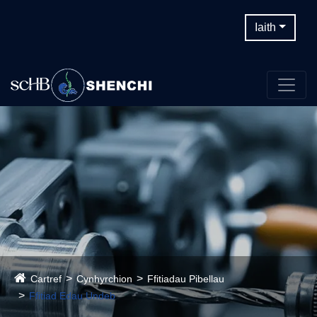
Iaith
Cartref
Cynhyrchion
Ffitiadau Pibellau
Ffitiad Edau Undeb