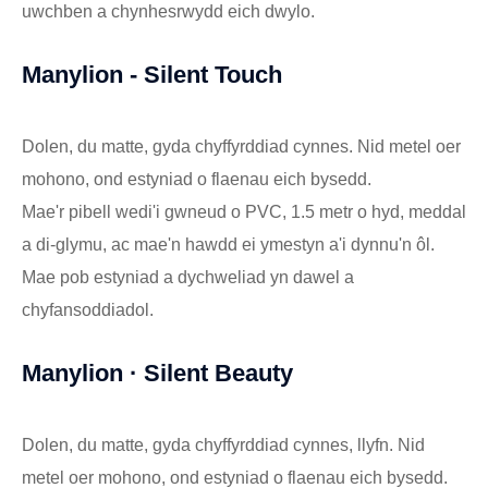
uwchben a chynhesrwydd eich dwylo.
Manylion - Silent Touch
Dolen, du matte, gyda chyffyrddiad cynnes. Nid metel oer
mohono, ond estyniad o flaenau eich bysedd.
Mae'r pibell wedi'i gwneud o PVC, 1.5 metr o hyd, meddal
a di-glymu, ac mae'n hawdd ei ymestyn a'i dynnu'n ôl.
Mae pob estyniad a dychweliad yn dawel a
chyfansoddiadol.
Manylion · Silent Beauty
Dolen, du matte, gyda chyffyrddiad cynnes, llyfn. Nid
metel oer mohono, ond estyniad o flaenau eich bysedd.