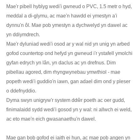
Mae'r pibell hyblyg wedi'i gwneud o PVC, 1.5 metr o hyd,
meddal a di-glymu, ac mae'n hawdd ei ymestyn a'i
dynnu'n ôl. Mae pob ymestyn a dychwelyd yn dawel ac
yn ddiymdrech.
Mae'r dyluniad wedi'i osod ar y wal nid yn unig yn arbed
gofod countertop ond hefyd yn gwneud i'r ystafell ymolchi
gyfan edrych yn lân, yn daclus ac yn drefnus. Dim
pibellau agored, dim rhyngwynebau ymwthiol - mae
popeth wedi'i guddio'n iawn, gan adael dim ond y pleser
o ddefnyddio.
Dyma swyn unigryw'r system ddŵr poeth ac oer gudd,
finimalaidd sydd wedi'i gosod yn y wal: ni allwch ei weld,
ac eto mae'n eich gwasanaethu'n dawel.
Mae gan bob gofod ei iaith ei hun, ac mae pob angen yn