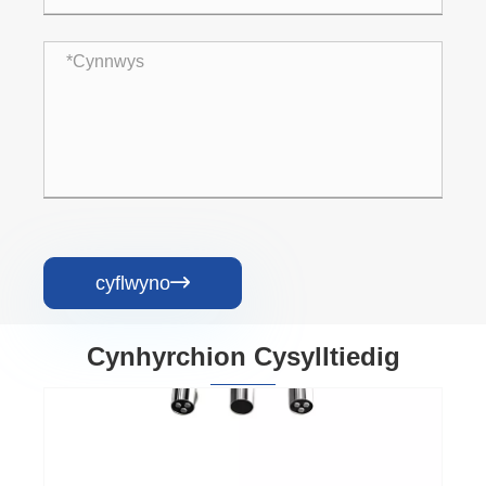
cyflwyno

Cynhyrchion Cysylltiedig