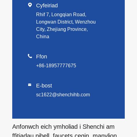

Cyfeiriad
Rhif 7, Longqian Road,
Longwan District, Wenzhou
City, Zhejiang Province,
China

Ffon
+86-18957777675
E-bost

sc1622@shenchihb.com
Anfonwch eich ymholiad i Shenchi am
ffitiadau pibell, faucets cegin, manylion