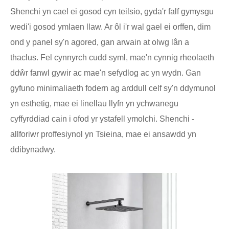
Shenchi yn cael ei gosod cyn teilsio, gyda'r falf gymysgu
wedi'i gosod ymlaen llaw. Ar ôl i'r wal gael ei orffen, dim
ond y panel sy'n agored, gan arwain at olwg lân a
thaclus. Fel cynnyrch cudd syml, mae'n cynnig rheolaeth
ddŵr fanwl gywir ac mae'n sefydlog ac yn wydn. Gan
gyfuno minimaliaeth fodern ag arddull celf sy'n ddymunol
yn esthetig, mae ei linellau llyfn yn ychwanegu
cyffyrddiad cain i ofod yr ystafell ymolchi. Shenchi -
allforiwr proffesiynol yn Tsieina, mae ei ansawdd yn
ddibynadwy.