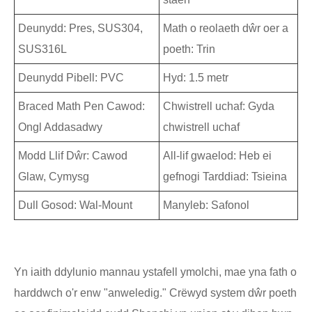
Deunydd: Pres, SUS304,
Math o reolaeth dŵr oer a
SUS316L
poeth: Trin
Deunydd Pibell: PVC
Hyd: 1.5 metr
Braced Math Pen Cawod:
Chwistrell uchaf: Gyda
Ongl Addasadwy
chwistrell uchaf
Modd Llif Dŵr: Cawod
All-lif gwaelod: Heb ei
Glaw, Cymysg
gefnogi Tarddiad: Tsieina
Dull Gosod: Wal-Mount
Manyleb: Safonol
Yn iaith ddylunio mannau ystafell ymolchi, mae yna fath o
harddwch o'r enw "anweledig." Crëwyd system dŵr poeth