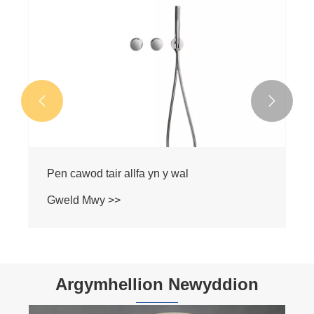


Cawod Uwchben Thermostatig Cudd A Set
Cawod Llaw
Gweld Mwy >>
Argymhellion Newyddion