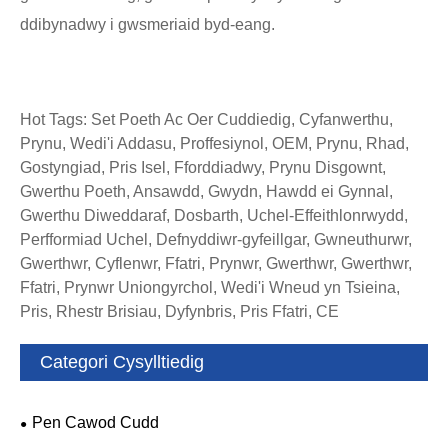
ddibynadwy i gwsmeriaid byd-eang.
Hot Tags: Set Poeth Ac Oer Cuddiedig, Cyfanwerthu,
Prynu, Wedi'i Addasu, Proffesiynol, OEM, Prynu, Rhad,
Gostyngiad, Pris Isel, Fforddiadwy, Prynu Disgownt,
Gwerthu Poeth, Ansawdd, Gwydn, Hawdd ei Gynnal,
Gwerthu Diweddaraf, Dosbarth, Uchel-Effeithlonrwydd,
Perfformiad Uchel, Defnyddiwr-gyfeillgar, Gwneuthurwr,
Gwerthwr, Cyflenwr, Ffatri, Prynwr, Gwerthwr, Gwerthwr,
Ffatri, Prynwr Uniongyrchol, Wedi'i Wneud yn Tsieina,
Pris, Rhestr Brisiau, Dyfynbris, Pris Ffatri, CE
Categori Cysylltiedig
Pen Cawod Cudd