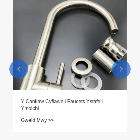


Pam ddylech chi ddewis ffaucet cegin
cymysgydd brwsh gooseneck ar gyfer eich
cegin fodern
Gweld Mwy >>