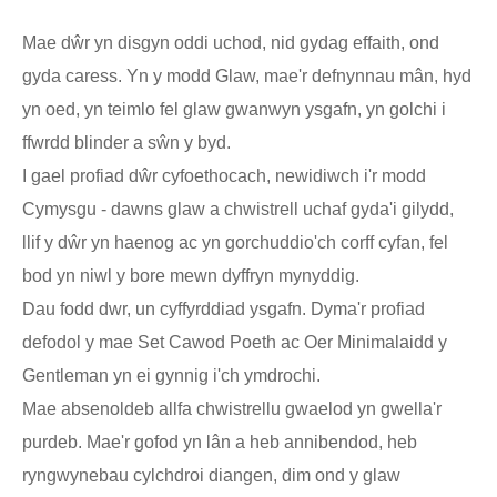
Mae dŵr yn disgyn oddi uchod, nid gydag effaith, ond
gyda caress. Yn y modd Glaw, mae'r defnynnau mân, hyd
yn oed, yn teimlo fel glaw gwanwyn ysgafn, yn golchi i
ffwrdd blinder a sŵn y byd.
I gael profiad dŵr cyfoethocach, newidiwch i'r modd
Cymysgu - dawns glaw a chwistrell uchaf gyda'i gilydd,
llif y dŵr yn haenog ac yn gorchuddio'ch corff cyfan, fel
bod yn niwl y bore mewn dyffryn mynyddig.
Dau fodd dwr, un cyffyrddiad ysgafn. Dyma'r profiad
defodol y mae Set Cawod Poeth ac Oer Minimalaidd y
Gentleman yn ei gynnig i'ch ymdrochi.
Mae absenoldeb allfa chwistrellu gwaelod yn gwella'r
purdeb. Mae'r gofod yn lân a heb annibendod, heb
ryngwynebau cylchdroi diangen, dim ond y glaw