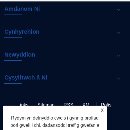
Amdanom Ni
Cynhyrchion
Newyddion
Cysylltwch â Ni
Links
Sitemap
RSS
XML
Polisi
X
Preifatrwydd
Rydym yn defnyddio cwcis i gynnig profiad
pori gwell i chi, dadansoddi traffig gwefan a