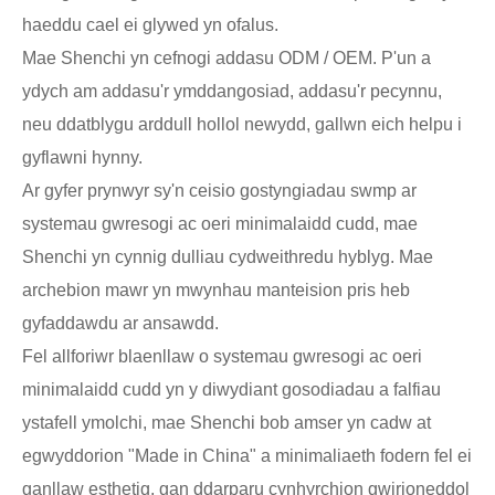
haeddu cael ei glywed yn ofalus.
Mae Shenchi yn cefnogi addasu ODM / OEM. P'un a
ydych am addasu'r ymddangosiad, addasu'r pecynnu,
neu ddatblygu arddull hollol newydd, gallwn eich helpu i
gyflawni hynny.
Ar gyfer prynwyr sy'n ceisio gostyngiadau swmp ar
systemau gwresogi ac oeri minimalaidd cudd, mae
Shenchi yn cynnig dulliau cydweithredu hyblyg. Mae
archebion mawr yn mwynhau manteision pris heb
gyfaddawdu ar ansawdd.
Fel allforiwr blaenllaw o systemau gwresogi ac oeri
minimalaidd cudd yn y diwydiant gosodiadau a falfiau
ystafell ymolchi, mae Shenchi bob amser yn cadw at
egwyddorion "Made in China" a minimaliaeth fodern fel ei
ganllaw esthetig, gan ddarparu cynhyrchion gwirioneddol