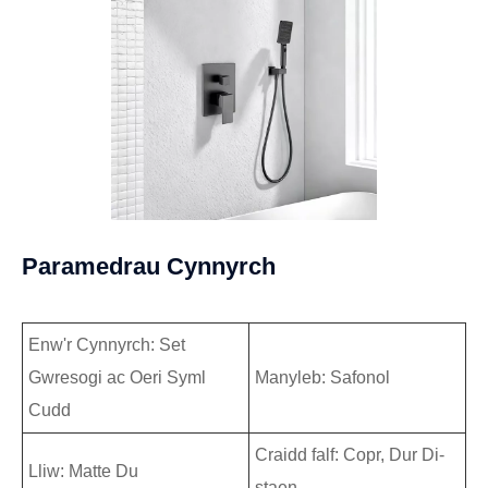
Paramedrau Cynnyrch
Enw'r Cynnyrch: Set
Gwresogi ac Oeri Syml
Manyleb: Safonol
Cudd
Craidd falf: Copr, Dur Di-
Lliw: Matte Du
staen