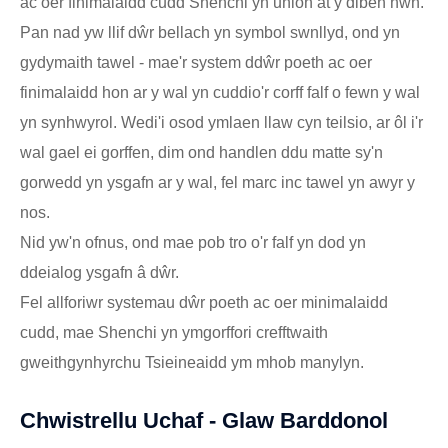
ac oer finimalaidd cudd Shenchi yn union at y diben hwn.
Pan nad yw llif dŵr bellach yn symbol swnllyd, ond yn
gydymaith tawel - mae'r system ddŵr poeth ac oer
finimalaidd hon ar y wal yn cuddio'r corff falf o fewn y wal
yn synhwyrol. Wedi'i osod ymlaen llaw cyn teilsio, ar ôl i'r
wal gael ei gorffen, dim ond handlen ddu matte sy'n
gorwedd yn ysgafn ar y wal, fel marc inc tawel yn awyr y
nos.
Nid yw'n ofnus, ond mae pob tro o'r falf yn dod yn
ddeialog ysgafn â dŵr.
Fel allforiwr systemau dŵr poeth ac oer minimalaidd
cudd, mae Shenchi yn ymgorffori crefftwaith
gweithgynhyrchu Tsieineaidd ym mhob manylyn.
Chwistrellu Uchaf - Glaw Barddonol