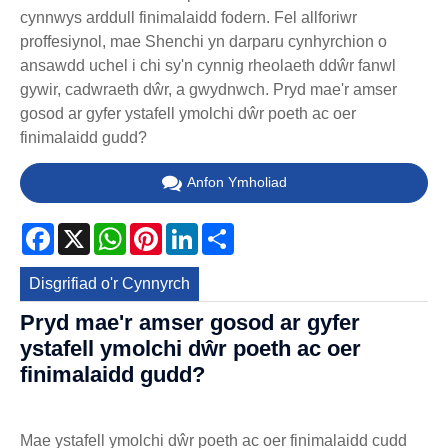
cynnwys arddull finimalaidd fodern. Fel allforiwr
proffesiynol, mae Shenchi yn darparu cynhyrchion o
ansawdd uchel i chi sy'n cynnig rheolaeth ddŵr fanwl
gywir, cadwraeth dŵr, a gwydnwch. Pryd mae'r amser
gosod ar gyfer ystafell ymolchi dŵr poeth ac oer
finimalaidd gudd?
Anfon Ymholiad
Facebook
X
WhatsApp
Pinterest
LinkedIn
Share
Disgrifiad o'r Cynnyrch
Pryd mae'r amser gosod ar gyfer
ystafell ymolchi dŵr poeth ac oer
finimalaidd gudd?
Mae ystafell ymolchi dŵr poeth ac oer finimalaidd cudd