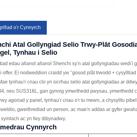
rifiad o'r Cynnyrch
chi Atal Gollyngiad Selio Trwy-Plât Gosodi
gel, Tynhau i Selio
tiad edau allanol allanol Shenchi sy'n atal gollyngiadau wedi'i g
i offer. Ei nodweddion craidd yw "gosod plât trwodd + cysyllt
 Mae tynhau'r cnau clo yn sicrhau selio atal gollyngiadau ar ddw
, neu SUS316L, gan gynnig ymwrthedd pwysau, ymwrthedd cyr
 trwy agoriad y panel, tynhau'r cnau o'r tu mewn, a chysylltu pibel
weldio, gweithrediad un person, ac mae'n addas ar gyfer gwah
n symlach ac yn fwy dibynadwy.
amedrau Cynnyrch