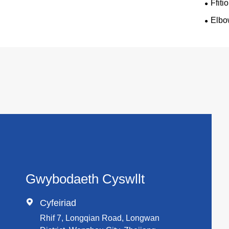
Ffiti
Elbo
Gwybodaeth Cyswllt

Cyfeiriad
Rhif 7, Longqian Road, Longwan