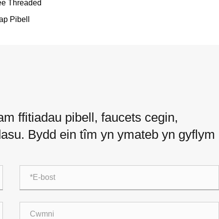
ee Threaded
ap Pibell
 ffitiadau pibell, faucets cegin,
ddasu. Bydd ein tîm yn ymateb yn gyflym