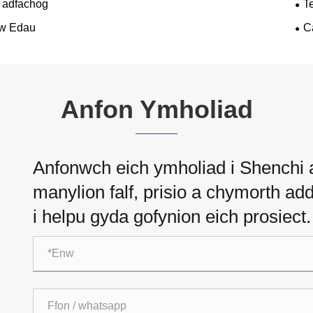
o adfachog
T
w Edau
C
Anfon Ymholiad
Anfonwch eich ymholiad i Shenchi am
manylion falf, prisio a chymorth a
i helpu gyda gofynion eich prosiect.