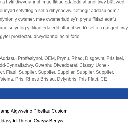
 hylif diwydiannol. mae ffitiad edafedd allanol trwy blât wedi'i
deunydd sefydlog a selio dibynadwy. cefnogir addasu odm /
fynion y cwsmer. mae cwsmeriaid sy'n prynu ffitiad edafu
ad sefydlog y ffitiad edafedd allanol wedi'i selio â gasged trwy
 gyfer prosiectau diwydiannol ac allforio.
Addasu, Proffesiynol, OEM, Prynu, Rhad, Disgownt, Pris Isel,
d-Cynnaliadwy, Gwerthu Diweddaraf, Classy, Uchel-
 Ffatri, Supplier, Supplier, Supplier, Supplier, Supplier,
eina, Pris, Rhestr Brisiau, Dyfynbris, Pris Ffatri, CE
lamp Atgyweirio Pibellau Custom
ddasydd Thread Gwryw-Benyw