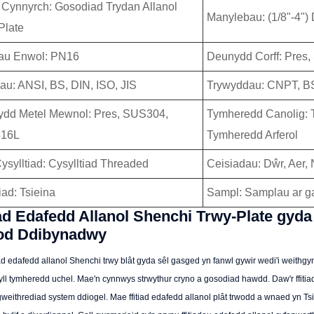
 Cynnyrch: Gosodiad Trydan Allanol
Manylebau: (1/8"-4"
Plate
au Enwol: PN16
Deunydd Corff: Pre
au: ANSI, BS, DIN, ISO, JIS
Trywyddau: CNPT, BSP
dd Metel Mewnol: Pres, SUS304,
Tymheredd Canolig: 
16L
Tymheredd Arferol
Cysylltiad: Cysylltiad Threaded
Ceisiadau: Dŵr, Aer, N
iad: Tsieina
Sampl: Samplau ar g
iad Edafedd Allanol Shenchi Trwy-Plate gyda 
od Ddibynadwy
iad edafedd allanol Shenchi trwy blât gyda sêl gasged yn fanwl gywir wedi'i weit
yll tymheredd uchel. Mae'n cynnwys strwythur cryno a gosodiad hawdd. Daw'r ffitiad â
gweithrediad system ddiogel. Mae ffitiad edafedd allanol plât trwodd a wnaed yn 