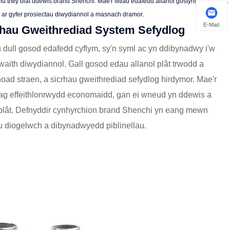
hu trwy blât ddewis brand Shenchi. Mae'r ffitiad edafedd allanol gostyngol trwy blât
l ar gyfer prosiectau diwydiannol a masnach dramor.
E-Mail
rhau Gweithrediad System Sefydlog
 dull gosod edafedd cyflym, sy'n syml ac yn ddibynadwy i'w
aith diwydiannol. Gall gosod edau allanol plât trwodd a
hoad straen, a sicrhau gweithrediad sefydlog hirdymor. Mae'r
 ag effeithlonrwydd economaidd, gan ei wneud yn ddewis a
rwy blât. Defnyddir cynhyrchion brand Shenchi yn eang mewn
au diogelwch a dibynadwyedd piblinellau.