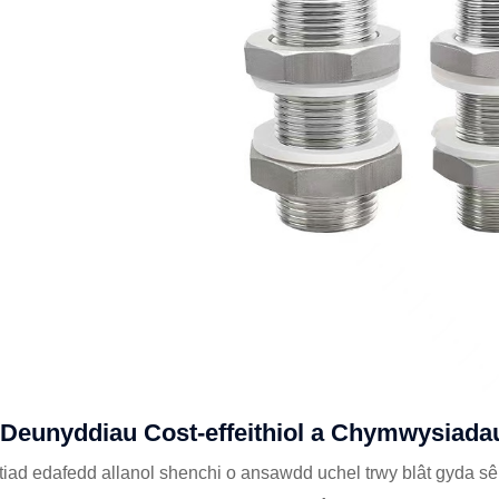
Deunyddiau Cost-effeithiol a Chymwysiadau
itiad edafedd allanol shenchi o ansawdd uchel trwy blât gyda 