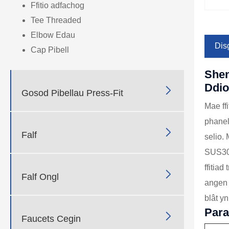
Ffitio adfachog
Tee Threaded
Elbow Edau
Disg
Cap Pibell
Shen
Ddio

Gosod Pibellau Press-Fit
Mae ffi
phanel

Falf
selio.
SUS304
ffitiad

Falf Ongl
angen 
blât y
Par

Faucets Cegin