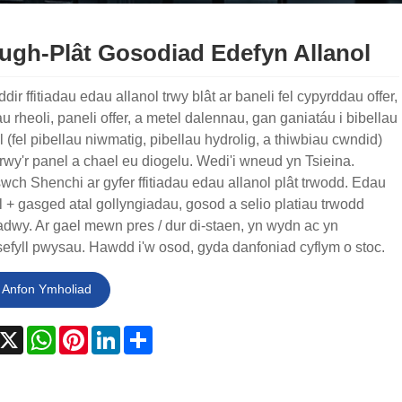
ugh-Plât Gosodiad Edefyn Allanol
dir ffitiadau edau allanol trwy blât ar baneli fel cypyrddau offer,
u rheoli, paneli offer, a metel dalennau, gan ganiatáu i bibellau
l (fel pibellau niwmatig, pibellau hydrolig, a thiwbiau cwndid)
rwy'r panel a chael eu diogelu. Wedi'i wneud yn Tsieina.
ch Shenchi ar gyfer ffitiadau edau allanol plât trwodd. Edau
+ gasged atal gollyngiadau, gosod a selio platiau trwodd
dwy. Ar gael mewn pres / dur di-staen, yn wydn ac yn
efyll pwysau. Hawdd i'w osod, gyda danfoniad cyflym o stoc.
Anfon Ymholiad
acebook
X
WhatsApp
Pinterest
LinkedIn
Share