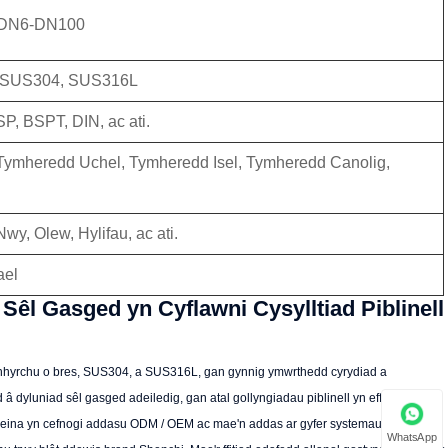
) DN6-DN100
s, SUS304, SUS316L
, BSPT, DIN, ac ati.
Tymheredd Uchel, Tymheredd Isel, Tymheredd Canolig,
wy, Olew, Hylifau, ac ati.
ael
Sêl Gasged yn Cyflawni Cysylltiad Piblinell
hgynhyrchu o bres, SUS304, a SUS316L, gan gynnig ymwrthedd cyrydiad a
 dyluniad sêl gasged adeiledig, gan atal gollyngiadau piblinell yn effeithiol a
Tsieina yn cefnogi addasu ODM / OEM ac mae'n addas ar gyfer systemau pibellau
WhatsApp