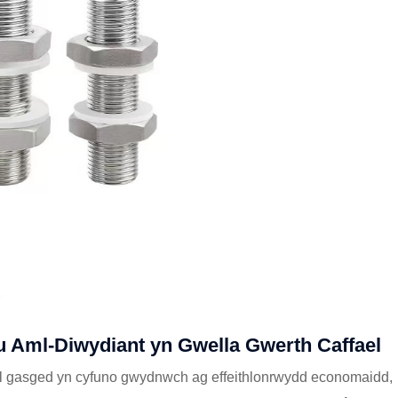
 Aml-Diwydiant yn Gwella Gwerth Caffael
sêl gasged yn cyfuno gwydnwch ag effeithlonrwydd economaidd,