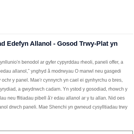
ad Edefyn Allanol - Gosod Trwy-Plat yn
ynllunio'n benodol ar gyfer cypyrddau rheoli, paneli offer, a
iad edau allanol," ynghyd â modrwyau O manwl neu gasgedi
y ochr y panel. Mae'r cynnyrch yn cael ei gynhyrchu o bres,
ydiad, a gwydnwch cadarn. Yn ystod y gosodiad, rhowch y
lau neu ffitiadau pibell â'r edau allanol ar y tu allan. Nid oes
anol drwch paneli. Mae Shenchi yn gwneud cysylltiadau trwy