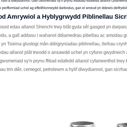
 hylif a diwydiannol. Gall cwsmeriaid sy'n prynu ffitiadau edafedd allanol cyfanwert
o perfformiad uchel ag effeithlonrwydd darbodus, gan ei wneud yn ddewis delfrydo
d Amrywiol a Hyblygrwydd Piblinellau Sic
sod edau allanol Shenchi trwy blât gyda sêl gasged yn darparu
edu, a gall addasu i wahanol ddiamedrau pibellau ac amodau gw
yn Tsieina glustogi mân ddirgryniadau piblinellau, lleihau cryn
d edau allanol plât trwodd o ansawdd uchel yn cyfuno gwydnwch
r i gwsmeriaid sy'n prynu ffitiad edafedd allanol cyfanwerthol t
au trin dŵr, cemegol, petrolewm a hylif diwydiannol, gan sicrh