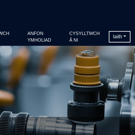
WCH
ANFON
CYSYLLTWCH
Iaith
YMHOLIAD
Â NI