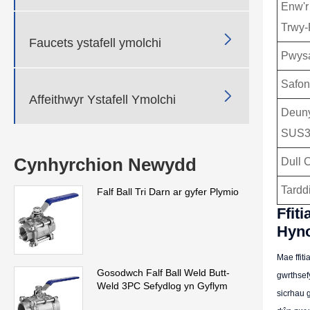
Enw'r
Trwy-

Faucets ystafell ymolchi
Pwys
Safon

Affeithwyr Ystafell Ymolchi
Deuny
SUS3
Cynhyrchion Newydd
Dull 
Tardd
Falf Ball Tri Darn ar gyfer Plymio
Ffit
Hyn
Mae ffit
Gosodwch Falf Ball Weld Butt-
gwrthsef
Weld 3PC Sefydlog yn Gyflym
sicrhau 