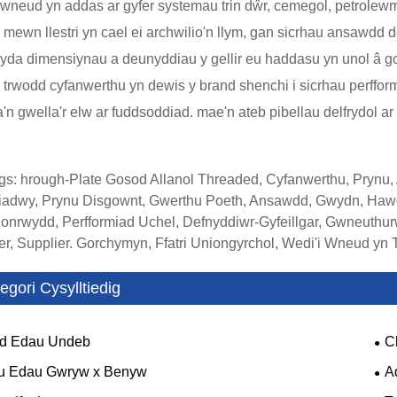
 wneud yn addas ar gyfer systemau trin dŵr, cemegol, petrolewm a
mewn llestri yn cael ei archwilio'n llym, gan sicrhau ansawdd 
yda dimensiynau a deunyddiau y gellir eu haddasu yn unol â go
l trwodd cyfanwerthu yn dewis y brand shenchi i sicrhau perfformi
ra'n gwella'r elw ar fuddsoddiad. mae'n ateb pibellau delfrydol ar
gs: hrough-Plate Gosod Allanol Threaded, Cyfanwerthu, Prynu, 
iadwy, Prynu Disgownt, Gwerthu Poeth, Ansawdd, Gwydn, Hawd
hlonrwydd, Perfformiad Uchel, Defnyddiwr-Gyfeillgar, Gwneuthurwr,
er, Supplier. Gorchymyn, Ffatri Uniongyrchol, Wedi'i Wneud yn Tsi
egori Cysylltiedig
iad Edau Undeb
C
u Edau Gwryw x Benyw
A