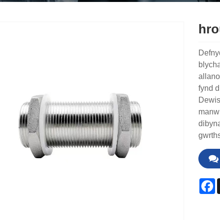
hro
Defnyd
blycha
allano
fynd d
Dewisw
manwl 
dibyna
gwrths
F