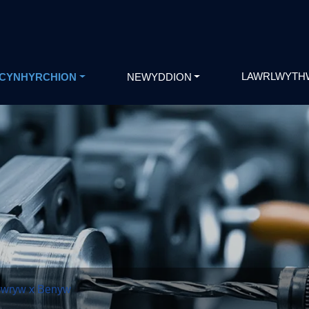
LAWRLWYTH
CYNHYRCHION
NEWYDDION
Gwryw x Benyw