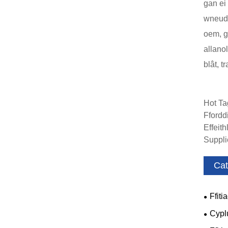
gan ei
wneud 
oem, g
allano
blât, t
Hot Ta
Ffordd
Effeit
Suppli
Cat
Ffit
Cypl