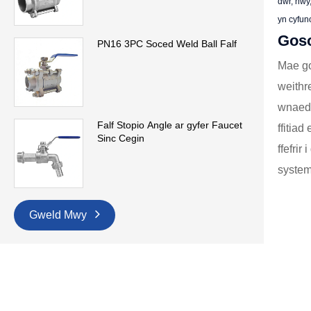
dŵr, nwy,
yn cyfun
Goso
PN16 3PC Soced Weld Ball Falf
Mae go
weithr
wnaed 
Falf Stopio Angle ar gyfer Faucet
ffitia
Sinc Cegin
ffefri
system
Gweld Mwy