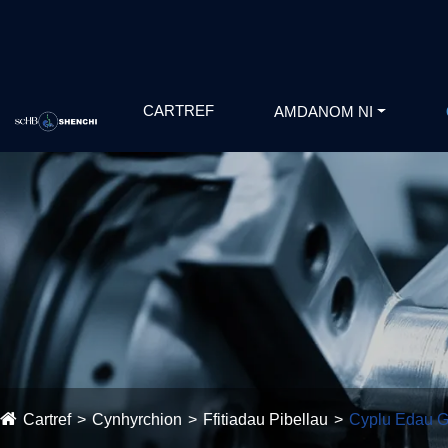
CARTREF
AMDANOM NI
Cartref
Cynhyrchion
Ffitiadau Pibellau
Cyplu Edau 