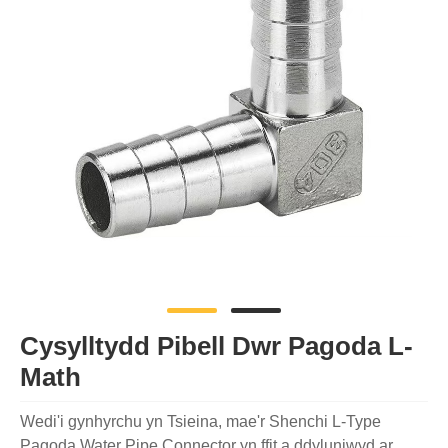
Cysylltydd Pibell Dwr Pagoda L-
Math
Wedi'i gynhyrchu yn Tsieina, mae'r Shenchi L-Type
Pagoda Water Pipe Connector yn ffit a ddyluniwyd ar