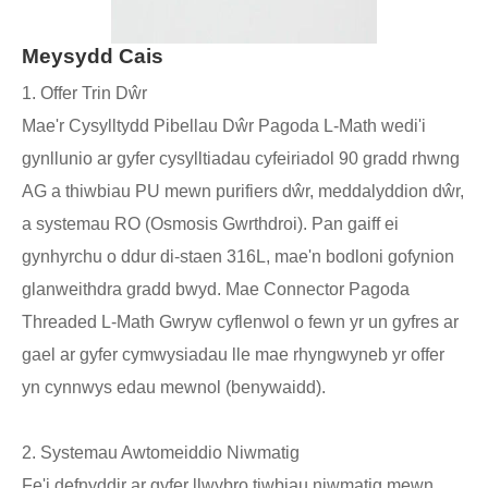
Meysydd Cais
1. Offer Trin Dŵr
Mae'r Cysylltydd Pibellau Dŵr Pagoda L-Math wedi'i
gynllunio ar gyfer cysylltiadau cyfeiriadol 90 gradd rhwng
AG a thiwbiau PU mewn purifiers dŵr, meddalyddion dŵr,
a systemau RO (Osmosis Gwrthdroi). Pan gaiff ei
gynhyrchu o ddur di-staen 316L, mae'n bodloni gofynion
glanweithdra gradd bwyd. Mae Connector Pagoda
Threaded L-Math Gwryw cyflenwol o fewn yr un gyfres ar
gael ar gyfer cymwysiadau lle mae rhyngwyneb yr offer
yn cynnwys edau mewnol (benywaidd).
2. Systemau Awtomeiddio Niwmatig
Fe'i defnyddir ar gyfer llwybro tiwbiau niwmatig mewn