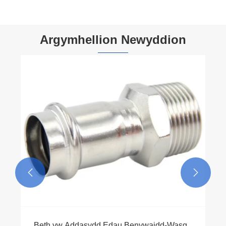
Argymhellion Newyddion


Beth Sy'n Gwneud Faucet Cegin