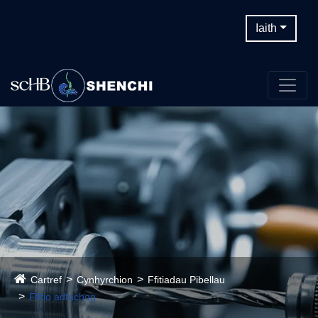
Iaith
Cartref
Cynhyrchion
Ffitiadau Pibellau
Ffitio adfachog