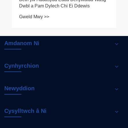
Cymysgydd Brws Gooseneck yn
Angenrheidiol ar gyfer Eich Cegin
Gweld Mwy >>
Amdanom Ni
Cynhyrchion
Newyddion
Cysylltwch â Ni