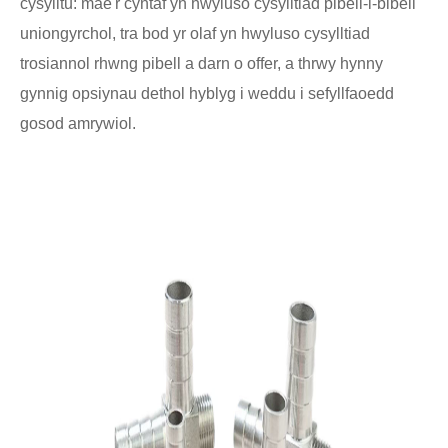
cysylltu: mae'r cyntaf yn hwyluso cysylltiad pibell-i-bibell
uniongyrchol, tra bod yr olaf yn hwyluso cysylltiad
trosiannol rhwng pibell a darn o offer, a thrwy hynny
gynnig opsiynau dethol hyblyg i weddu i sefyllfaoedd
gosod amrywiol.