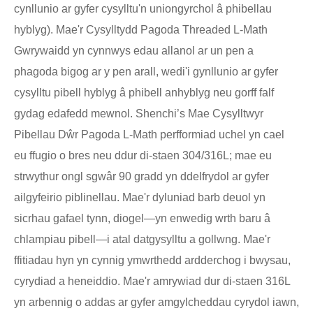
cynllunio ar gyfer cysylltu'n uniongyrchol â phibellau
hyblyg). Mae'r Cysylltydd Pagoda Threaded L-Math
Gwrywaidd yn cynnwys edau allanol ar un pen a
phagoda bigog ar y pen arall, wedi'i gynllunio ar gyfer
cysylltu pibell hyblyg â phibell anhyblyg neu gorff falf
gydag edafedd mewnol. Shenchi
’
s Mae Cysylltwyr
Pibellau Dŵr Pagoda L-Math perfformiad uchel yn cael
eu ffugio o bres neu ddur di-staen 304/316L; mae eu
strwythur ongl sgwâr 90 gradd yn ddelfrydol ar gyfer
ailgyfeirio piblinellau. Mae'r dyluniad barb deuol yn
sicrhau gafael tynn, diogel
—
yn enwedig wrth baru â
chlampiau pibell
—
i atal datgysylltu a gollwng. Mae'r
ffitiadau hyn yn cynnig ymwrthedd ardderchog i bwysau,
cyrydiad a heneiddio. Mae'r amrywiad dur di-staen 316L
yn arbennig o addas ar gyfer amgylcheddau cyrydol iawn,