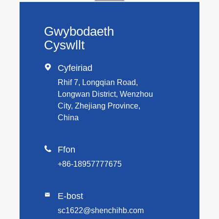
Gwybodaeth
Cyswllt

Cyfeiriad
Rhif 7, Longqian Road,
Longwan District, Wenzhou
City, Zhejiang Province,
China

Ffon
+86-18957777675
E-bost

sc1622@shenchihb.com