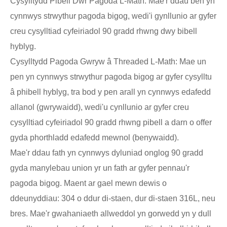
Cysylltydd Pibell Dwr Pagoda L-Math: Mae'r ddau ben yn
cynnwys strwythur pagoda bigog, wedi'i gynllunio ar gyfer
creu cysylltiad cyfeiriadol 90 gradd rhwng dwy bibell
hyblyg.
Cysylltydd Pagoda Gwryw â Threaded L-Math: Mae un
pen yn cynnwys strwythur pagoda bigog ar gyfer cysylltu
â phibell hyblyg, tra bod y pen arall yn cynnwys edafedd
allanol (gwrywaidd), wedi'u cynllunio ar gyfer creu
cysylltiad cyfeiriadol 90 gradd rhwng pibell a darn o offer
gyda phorthladd edafedd mewnol (benywaidd).
Mae'r ddau fath yn cynnwys dyluniad onglog 90 gradd
gyda manylebau union yr un fath ar gyfer pennau'r
pagoda bigog. Maent ar gael mewn dewis o
ddeunyddiau: 304 o ddur di-staen, dur di-staen 316L, neu
bres. Mae'r gwahaniaeth allweddol yn gorwedd yn y dull