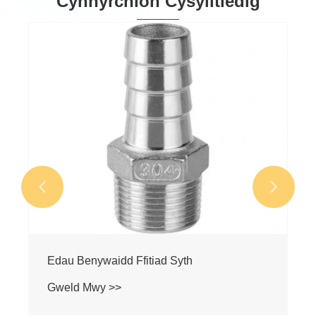
Cynhyrchion Cysylltiedig


Ffitiad Pagoda Edau Benywaidd Llawn
Hecsagonol
Gweld Mwy >>