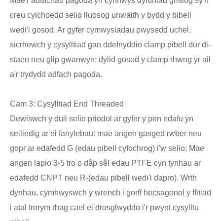
Mae'r adfachau pagoda yn cynnwys dyluniad grisiog sy'n
creu cylchoedd selio lluosog unwaith y bydd y bibell
wedi'i gosod. Ar gyfer cymwysiadau pwysedd uchel,
sicrhewch y cysylltiad gan ddefnyddio clamp pibell dur di-
staen neu glip gwanwyn; dylid gosod y clamp rhwng yr ail
a'r trydydd adfach pagoda.
Cam 3: Cysylltiad End Threaded
Dewiswch y dull selio priodol ar gyfer y pen edafu yn
seiliedig ar ei fanylebau: mae angen gasged rwber neu
gopr ar edafedd G (edau pibell cyfochrog) i'w selio; Mae
angen lapio 3-5 tro o dâp sêl edau PTFE cyn tynhau ar
edafedd CNPT neu R-(edau pibell wedi'i dapro). Wrth
dynhau, cymhwyswch y wrench i gorff hecsagonol y ffitiad
i atal trorym rhag cael ei drosglwyddo i'r pwynt cysylltu