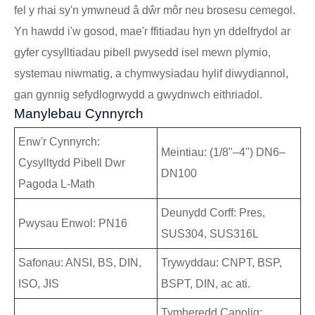
fel y rhai sy'n ymwneud â dŵr môr neu brosesu cemegol.
Yn hawdd i'w gosod, mae'r ffitiadau hyn yn ddelfrydol ar
gyfer cysylltiadau pibell pwysedd isel mewn plymio,
systemau niwmatig, a chymwysiadau hylif diwydiannol,
gan gynnig sefydlogrwydd a gwydnwch eithriadol.
Manylebau Cynnyrch
Enw'r Cynnyrch:
Meintiau: (1/8"–4") DN6–
Cysylltydd Pibell Dwr
DN100
Pagoda L-Math
Deunydd Corff: Pres,
Pwysau Enwol: PN16
SUS304, SUS316L
Safonau: ANSI, BS, DIN,
Trywyddau: CNPT, BSP,
ISO, JIS
BSPT, DIN, ac ati.
Tymheredd Canolig: