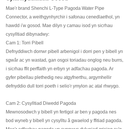
Mae'r brand Shenchi L-Type Pagoda Water Pipe
Connector, a weithgynhyrchir i safonau cenedlaethol, yn
hawdd i'w gosod. Mae dilyn y camau isod yn sicrhau
cysylltiad dibynadwy:
Cam 1: Torri Pibell
Defnyddiwch dorrwr pibell arbenigol i dorri pen y bibell yn
sgwâr ac yn wastad, gan osgoi toriadau onglog neu burrs,
i sicrhau ffit perffaith yn erbyn yr adfachau pagoda. Ar
gyfer pibellau plethedig neu atgyfnerthu, argymhellir
defnyddio dull torri poeth i selio'r ymylon ac atal rhwygo.
Cam 2: Cysylltiad Diwedd Pagoda
Mewnosodwch y bibell yn fertigol ar ben y pagoda nes
bod wyneb y bibell yn cysylltu â gwaelod y ffitiad pagoda.