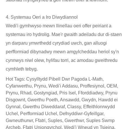
4. Systemau Oeri a Iro Diwydiannol
Wedi'i gymhwyso mewn llinellau oeri offer peiriant a
systemau iro hydrolig. Mae'r gwaith adeiladu dur di-staen
yn darparu ymwrthedd cyrydiad uwch, gan alluogi
perfformiad dibynadwy mewn amgylcheddau heriol sy'n
cynnwys niwl olew, hylifau torri, ac amodau gweithredu
cymhleth tebyg.
Hot Tags: Cysylltydd Pibell Dwr Pagoda L-Math,
Cyfanwerthu, Prynu, Wedi'i Addasu, Proffesiynol, OEM,
Prynu, Rhad, Gostyngiad, Pris Isel, Fforddiadwy, Prynu
Disgownt, Gwerthu Poeth, Ansawdd, Gwydn, Hawdd ei
Gynnal, Gwerthu Diweddaraf, Classy, Effeithlonrwydd
Uchel, Perfformiad Uchel, Defnyddiwr-Gyfeillgar,
Gwneuthurwr, Ffatri, Suples, Gwerthwr, Suples Swmp
Archeb, Ffatri Uniongyrchol, Wedi'i Wneud yn Tsieina,