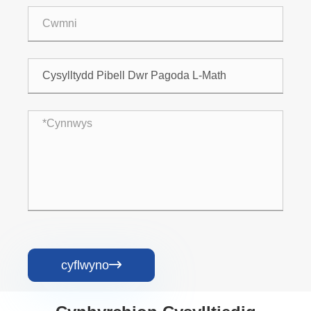
cyflwyno
