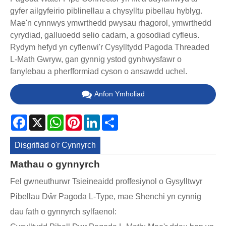
gyfer ailgyfeirio piblinellau a chysylltu pibellau hyblyg.
Mae'n cynnwys ymwrthedd pwysau rhagorol, ymwrthedd
cyrydiad, galluoedd selio cadarn, a gosodiad cyfleus.
Rydym hefyd yn cyflenwi'r Cysylltydd Pagoda Threaded
L-Math Gwryw, gan gynnig ystod gynhwysfawr o
fanylebau a pherfformiad cyson o ansawdd uchel.
Anfon Ymholiad
Facebook
X
WhatsApp
Pinterest
LinkedIn
Share
Disgrifiad o'r Cynnyrch
Mathau o gynnyrch
Fel gwneuthurwr Tsieineaidd proffesiynol o Gysylltwyr
Pibellau Dŵr Pagoda L-Type, mae Shenchi yn cynnig
dau fath o gynnyrch sylfaenol: