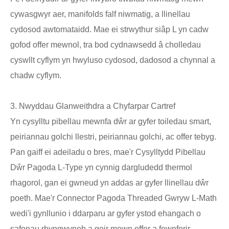
cywasgwyr aer, manifolds falf niwmatig, a llinellau
cydosod awtomataidd. Mae ei strwythur siâp L yn cadw
gofod offer mewnol, tra bod cydnawsedd â cholledau
cyswllt cyflym yn hwyluso cydosod, dadosod a chynnal a
chadw cyflym.
3. Nwyddau Glanweithdra a Chyfarpar Cartref
Yn cysylltu pibellau mewnfa dŵr ar gyfer toiledau smart,
peiriannau golchi llestri, peiriannau golchi, ac offer tebyg.
Pan gaiff ei adeiladu o bres, mae'r Cysylltydd Pibellau
Dŵr Pagoda L-Type yn cynnig dargludedd thermol
rhagorol, gan ei gwneud yn addas ar gyfer llinellau dŵr
poeth. Mae'r Connector Pagoda Threaded Gwryw L-Math
wedi'i gynllunio i ddarparu ar gyfer ystod ehangach o
safonau rhyngwyneb a geir mewn offer a fewnforir.