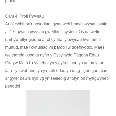
pibell.
Cam 4: Profi Pwysau
Ar ôl cwblhau'r gosodiad, gwnewch brawf pwysau statig
ar 1.5 gwaith pwysau gweithio'r system. Os na welir
unrhyw ollyngiadau ar ôl cynnal y pwysau hwn am 3
munud, mae'r cynulliad yn barod i'w ddefnyddio. Mae'r
weithdrefn osod ar gyfer y Cysylltydd Pagoda Edau
Gwryw Math L cyfatebol yn y gyfres hon yn union yr un
fath - yn wahanol yn y math edau yn unig - gan ganiatáu
ar gyfer dewis hyblyg yn seiliedig ar ofynion rhyngwyneb
penodol.