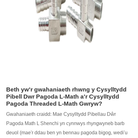
Beth yw'r gwahaniaeth rhwng y Cysylltydd
Pibell Dwr Pagoda L-Math a'r Cysylltydd
Pagoda Threaded L-Math Gwryw?
Gwahaniaeth craidd: Mae Cysylltydd Pibellau Dŵr
Pagoda Math L Shenchi yn cynnwys rhyngwyneb barb
deuol (mae'r ddau ben yn bennau pagoda bigog, wedi'u