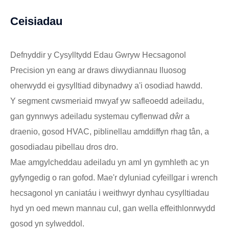
Ceisiadau
Defnyddir y Cysylltydd Edau Gwryw Hecsagonol
Precision yn eang ar draws diwydiannau lluosog
oherwydd ei gysylltiad dibynadwy a'i osodiad hawdd.
Y segment cwsmeriaid mwyaf yw safleoedd adeiladu,
gan gynnwys adeiladu systemau cyflenwad dŵr a
draenio, gosod HVAC, piblinellau amddiffyn rhag tân, a
gosodiadau pibellau dros dro.
Mae amgylcheddau adeiladu yn aml yn gymhleth ac yn
gyfyngedig o ran gofod. Mae'r dyluniad cyfeillgar i wrench
hecsagonol yn caniatáu i weithwyr dynhau cysylltiadau
hyd yn oed mewn mannau cul, gan wella effeithlonrwydd
gosod yn sylweddol.