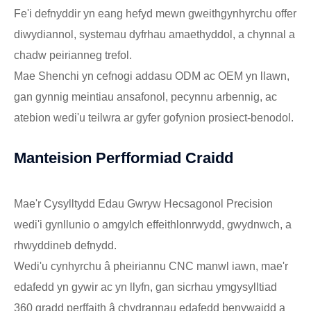
Fe'i defnyddir yn eang hefyd mewn gweithgynhyrchu offer
diwydiannol, systemau dyfrhau amaethyddol, a chynnal a
chadw peirianneg trefol.
Mae Shenchi yn cefnogi addasu ODM ac OEM yn llawn,
gan gynnig meintiau ansafonol, pecynnu arbennig, ac
atebion wedi'u teilwra ar gyfer gofynion prosiect-benodol.
Manteision Perfformiad Craidd
Mae'r Cysylltydd Edau Gwryw Hecsagonol Precision
wedi'i gynllunio o amgylch effeithlonrwydd, gwydnwch, a
rhwyddineb defnydd.
Wedi'u cynhyrchu â pheiriannu CNC manwl iawn, mae'r
edafedd yn gywir ac yn llyfn, gan sicrhau ymgysylltiad
360 gradd perffaith â chydrannau edafedd benywaidd a