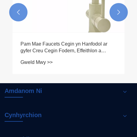


Pam Mae Faucets Cegin yn Hanfodol ar
gyfer Creu Cegin Fodern, Effeithlon a
Chwaethus
Gweld Mwy >>
Amdanom Ni
Cynhyrchion