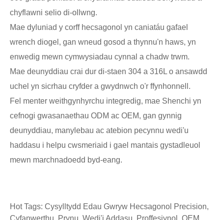
chyflawni selio di-ollwng.
Mae dyluniad y corff hecsagonol yn caniatáu gafael
wrench diogel, gan wneud gosod a thynnu'n haws, yn
enwedig mewn cymwysiadau cynnal a chadw trwm.
Mae deunyddiau crai dur di-staen 304 a 316L o ansawdd
uchel yn sicrhau cryfder a gwydnwch o'r ffynhonnell.
Fel menter weithgynhyrchu integredig, mae Shenchi yn
cefnogi gwasanaethau ODM ac OEM, gan gynnig
deunyddiau, manylebau ac atebion pecynnu wedi'u
haddasu i helpu cwsmeriaid i gael mantais gystadleuol
mewn marchnadoedd byd-eang.
Hot Tags: Cysylltydd Edau Gwryw Hecsagonol Precision,
Cyfanwerthu, Prynu, Wedi'i Addasu, Proffesiynol, OEM,