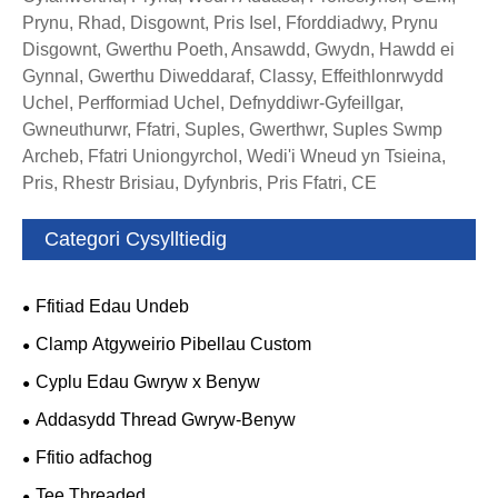
Prynu, Rhad, Disgownt, Pris Isel, Fforddiadwy, Prynu
Disgownt, Gwerthu Poeth, Ansawdd, Gwydn, Hawdd ei
Gynnal, Gwerthu Diweddaraf, Classy, Effeithlonrwydd
Uchel, Perfformiad Uchel, Defnyddiwr-Gyfeillgar,
Gwneuthurwr, Ffatri, Suples, Gwerthwr, Suples Swmp
Archeb, Ffatri Uniongyrchol, Wedi'i Wneud yn Tsieina,
Pris, Rhestr Brisiau, Dyfynbris, Pris Ffatri, CE
Categori Cysylltiedig
Ffitiad Edau Undeb
Clamp Atgyweirio Pibellau Custom
Cyplu Edau Gwryw x Benyw
Addasydd Thread Gwryw-Benyw
Ffitio adfachog
Tee Threaded