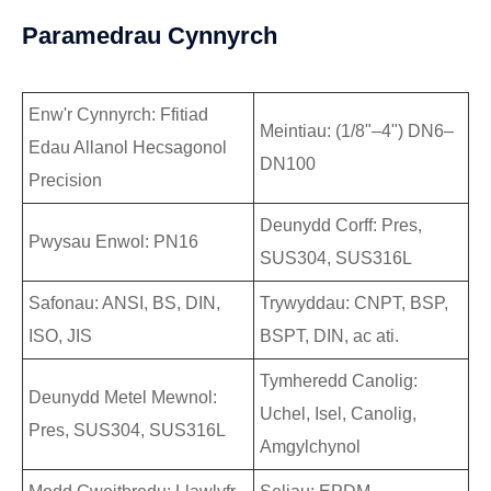
Paramedrau Cynnyrch
Enw'r Cynnyrch: Ffitiad
Meintiau: (1/8"–4") DN6–
Edau Allanol Hecsagonol
DN100
Precision
Deunydd Corff: Pres,
Pwysau Enwol: PN16
SUS304, SUS316L
Safonau: ANSI, BS, DIN,
Trywyddau: CNPT, BSP,
ISO, JIS
BSPT, DIN, ac ati.
Tymheredd Canolig:
Deunydd Metel Mewnol:
Uchel, Isel, Canolig,
Pres, SUS304, SUS316L
Amgylchynol