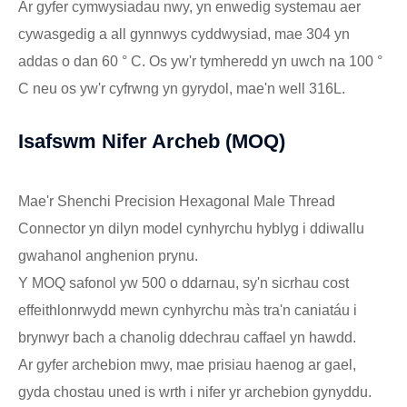
Ar gyfer cymwysiadau nwy, yn enwedig systemau aer
cywasgedig a all gynnwys cyddwysiad, mae 304 yn
addas o dan 60 ° C. Os yw'r tymheredd yn uwch na 100 °
C neu os yw'r cyfrwng yn gyrydol, mae'n well 316L.
Isafswm Nifer Archeb (MOQ)
Mae'r Shenchi Precision Hexagonal Male Thread
Connector yn dilyn model cynhyrchu hyblyg i ddiwallu
gwahanol anghenion prynu.
Y MOQ safonol yw 500 o ddarnau, sy'n sicrhau cost
effeithlonrwydd mewn cynhyrchu màs tra'n caniatáu i
brynwyr bach a chanolig ddechrau caffael yn hawdd.
Ar gyfer archebion mwy, mae prisiau haenog ar gael,
gyda chostau uned is wrth i nifer yr archebion gynyddu.