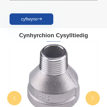
cyflwyno

Cynhyrchion Cysylltiedig

