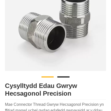
Cysylltydd Edau Gwryw
Hecsagonol Precision
Mae Connector Thread Gwryw Hecsagonol Precision yn
ffitiad manwl uchel gydag edafedd gwrywaidd ar y ddau