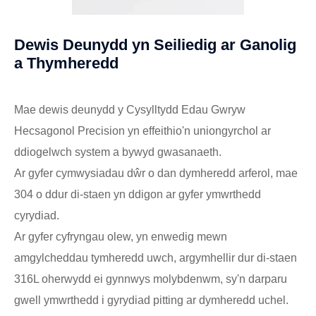
Dewis Deunydd yn Seiliedig ar Ganolig
a Thymheredd
Mae dewis deunydd y Cysylltydd Edau Gwryw
Hecsagonol Precision yn effeithio'n uniongyrchol ar
ddiogelwch system a bywyd gwasanaeth.
Ar gyfer cymwysiadau dŵr o dan dymheredd arferol, mae
304 o ddur di-staen yn ddigon ar gyfer ymwrthedd
cyrydiad.
Ar gyfer cyfryngau olew, yn enwedig mewn
amgylcheddau tymheredd uwch, argymhellir dur di-staen
316L oherwydd ei gynnwys molybdenwm, sy'n darparu
gwell ymwrthedd i gyrydiad pitting ar dymheredd uchel.