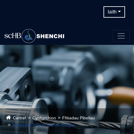
Iaith
Cartref
Cynhyrchion
Ffitiadau Pibellau
Addasydd Thread Gwryw-Benyw