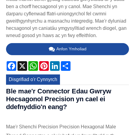
ben a chorff hecsagonol yn y canol. Mae Shenchi yn
darparu cyflenwad ffatri-uniongyrchol fel cwmni
gweithgynhyrchu a masnachu integredig. Mae'r dyluniad
hecsagonol yn caniatáu ymgysylltiad wrench diogel, gan
wneud gosod yn haws ac yn fwy effeithlon.
Anfon Ymholiad
Facebook
X
WhatsApp
Pinterest
LinkedIn
Share
Disgrifiad o'r Cynnyrch
Ble mae'r Connector Edau Gwryw
Hecsagonol Precision yn cael ei
ddefnyddio'n eang?
Mae'r Shenchi Precision Precision Hexagonal Male