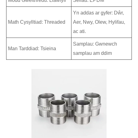
Modd Gweithredu: Llawlyfr
Seliau: EPDM
Yn addas ar gyfer: Dŵr,
Math Cysylltiad: Threaded
Aer, Nwy, Olew, Hylifau,
ac ati.
Samplau: Gwnewch
Man Tarddiad: Tsieina
samplau am ddim