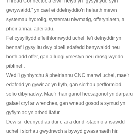
Thread Connector, a elwir hefyd yn “gysylltydd syth
gwrywaidd,” yn cael ei ddefnyddio'n helaeth mewn
systemau hydrolig, systemau niwmatig, offeryniaeth, a
pheiriannau adeiladu.
Fel cysylltydd effeithlonrwydd uchel, fe'i defnyddir yn
bennaf i gysylltu dwy bibell edafedd benywaidd neu
borthladd offer, gan alluogi ymestyn neu drosglwyddo
piblinell.
Wedi'i gynhyrchu â pheiriannu CNC manwl uchel, mae'r
edafedd yn gywir ac yn llyfn, gan sicrhau perfformiad
selio dibynadwy. Mae'r rhan ganol hecsagonol yn darparu
gafael cryf ar wrenches, gan wneud gosod a symud yn
gyflym ac yn arbed llafur.
Dewisir deunyddiau dur crai a dur di-staen o ansawdd
uchel i sicrhau gwydnwch a bywyd gwasanaeth hir.