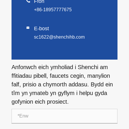

Ffon
+86-18957777675
E-bost

sc1622@shenchihb.com
Anfonwch eich ymholiad i Shenchi am
ffitiadau pibell, faucets cegin, manylion
falf, prisio a chymorth addasu. Bydd ein
tîm yn ymateb yn gyflym i helpu gyda
gofynion eich prosiect.